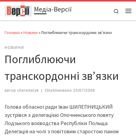
Медіа-Версії
Перейти до вмісту
Search
Ме
Головна
»
Новини
»
Поглиблюючи транскордонні зв’язки
НОВИНИ
Поглиблюючи
транскордонні зв’язки
автор
cheredaryk
|
Опубліковано
25/07/2008
Голова обласної ради Іван ШИЛЕПНИЦЬКИЙ
зустрівся з делегацією Опочненського повяту
Лодзького воєводства Республіки Польща.
Делегація на чолі з повітовим старостою паном