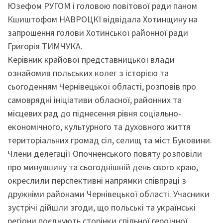
Юзефом РУГОМ і головою повітової ради паном
Кшиштофом НАВРОЦКІ відвідала Хотинщину на
запрошення голови Хотинської районної ради
Григорія ТИМЧУКА.
Керівник крайової представницької влади
ознайомив польських колег з історією та
сьогоденням Чернівецької області, розповів про
самоврядні ініціативи обласної, районних та
місцевих рад до піднесення рівня соціально-
економічного, культурного та духовного життя
територіальних громад сіл, селищ та міст Буковини.
Члени делегації Опочненського повяту розповіли
про минувшину та сьогоднішній день свого краю,
окреслили перспективні напрямки спів­праці з
дружніми районами Чернівецької області. Учасники
зустрічі дійшли згоди, що польські та українські
регіони поєднують сторінки спільної героїчної