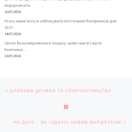
подорожчати
15/07/2026
Хтось намагається заблокувати постачання боєприпасів для
ЗСУ?..
14/07/2026
Світло безкомпромісного пошуку: шлях і магія Сергія
Колісника…
13/07/2026
Навігація записів
Попередній запис
ШЛЯХАМИ ДРУЖБИ ТА СПІВРОБІТНИЦТВА
ПОВЕРНУТИСЯ ДО СПИС
На
НА ДАЧУ… НА «ЗДАЧУ» НОВИМ МАРШРУТОМ!