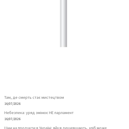
Там, де смерть стає мистецтвом
16/07/2026
Небезпека: уряд змінює НЕ парламент
16/07/2026
Ціни на продукти в Україні: яйця дешевшають, хліб може