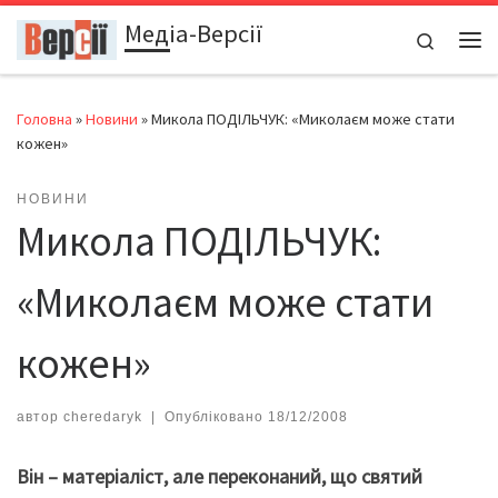
Медіа-Версії
Перейти до вмісту
Search
Ме
Головна
»
Новини
»
Микола ПОДІЛЬЧУК: «Миколаєм може стати
кожен»
НОВИНИ
Микола ПОДІЛЬЧУК:
«Миколаєм може стати
кожен»
автор
cheredaryk
|
Опубліковано
18/12/2008
Він – матеріалі
ст, але переконаний, що святий