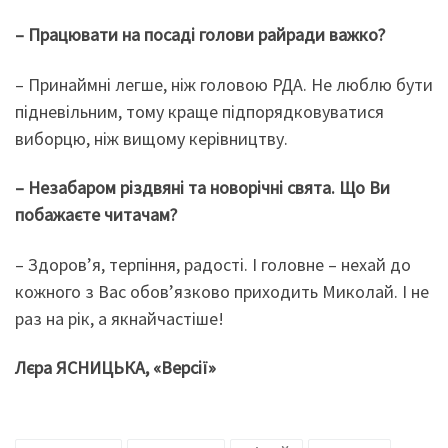
– Працювати на посаді голови райради важко?
– Принаймні легше, ніж головою РДА. Не люблю бути
підневільним, тому краще підпорядковуватися
виборцю, ніж вищому керівництву.
– Незабаром різдвяні та новорічні свята. Що Ви
побажаєте читачам?
– Здоров’я, терпіння, радості. І головне – нехай до
кожного з Вас обов’язково приходить Миколай. І не
раз на рік, а якнайчастіше!
Лєра ЯСНИЦЬКА, «Версії»