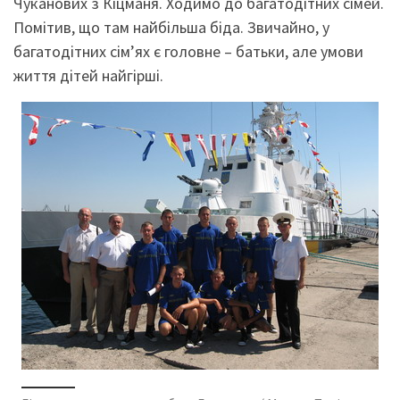
Чуканових з Кіцманя. Ходимо до багатодітних сімей.
Помітив, що там найбільша біда. Звичайно, у
багатодітних сім’ях є головне – батьки, але умови
життя дітей найгірші.