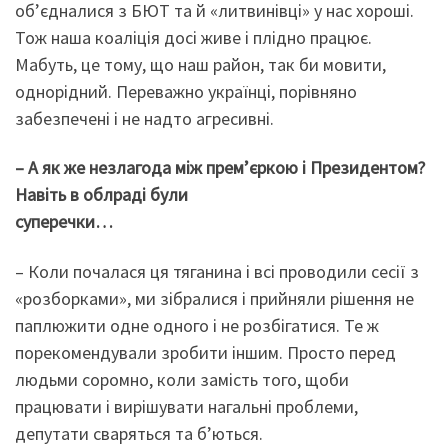
об’єдналися з БЮТ та й «литвинівці» у нас хороші.
Тож наша коаліція досі живе і плідно працює.
Мабуть, це тому, що наш район, так би мовити,
однорідний. Переважно українці, порівняно
забезпечені і не надто агресивні.
– А як же незлагода між прем’єркою і Президентом?
Навіть в облраді були
суперечки…
– Коли почалася ця тяганина і всі проводили сесії з
«розборками», ми зібралися і прийняли рішення не
паплюжити одне одного і не розбігатися. Те ж
порекомендували зробити іншим. Просто перед
людьми соромно, коли замість того, щоби
працювати і вирішувати нагальні проблеми,
депутати сваряться та б’ються.