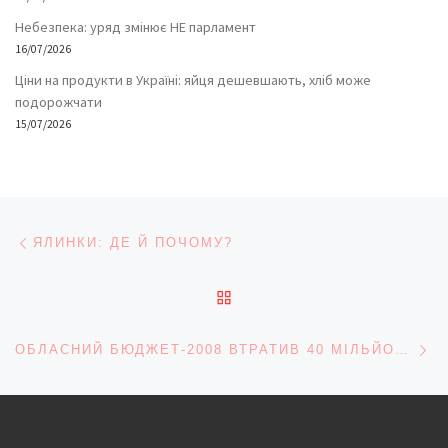
Небезпека: уряд змінює НЕ парламент
16/07/2026
Ціни на продукти в Україні: яйця дешевшають, хліб може
подорожчати
15/07/2026
Навігація записів
Попередній запис
ЯЛИНКИ: ДЕ Й ПОЧОМУ?
ПОВЕРНУТИСЯ ДО СПИС
На
ОБЛАСНИЙ БЮДЖЕТ-2008 ВТРАТИВ 40 МІЛЬЙОНІВ…