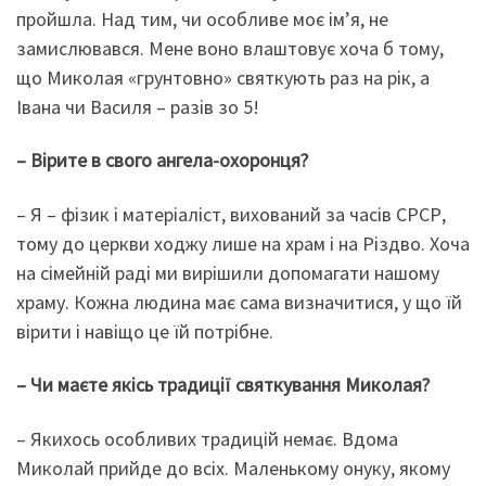
пройшла. Над тим, чи особливе моє ім’я, не
замислювався. Мене воно влаштовує хоча б тому,
що Миколая «грунтовно» святкують раз на рік, а
Івана чи Василя – разів зо 5!
– Вірите в свого ангела-охоронця?
– Я – фізик і матеріаліст, вихований за часів СРСР,
тому до церкви ходжу лише на храм і на Різдво. Хоча
на сімейній раді ми вирішили допомагати нашому
храму. Кожна людина має сама визначитися, у що їй
вірити і навіщо це їй потрібне.
– Чи маєте якісь традиції святкування Миколая?
– Якихось особливих традицій немає. Вдома
Миколай прийде до всіх. Маленькому онуку, якому