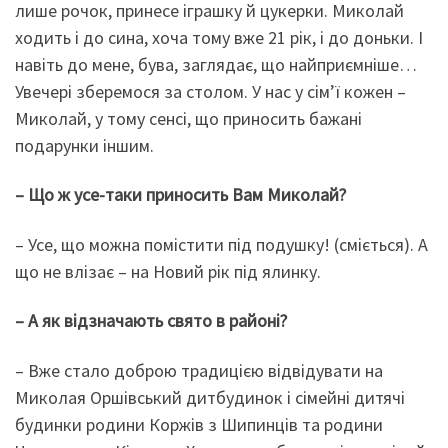
лише рочок, принесе іграшку й цукерки. Миколай
ходить і до сина, хоча тому вже 21 рік, і до доньки. І
навіть до мене, бува, заглядає, що найприємніше…
Увечері зберемося за столом. У нас у сім’ї кожен –
Миколай, у тому сенсі, що приносить бажані
подарунки іншим.
– Що ж усе-таки приносить Вам Миколай?
– Усе, що можна помістити під подушку! (сміється). А
що не влізає – на Новий рік під ялинку.
– А як відзначають свято в районі?
– Вже стало доброю традицією відвідувати на
Миколая Оршівський дитбудинок і сімейні дитячі
будинки родини Коржів з Шипинців та родини