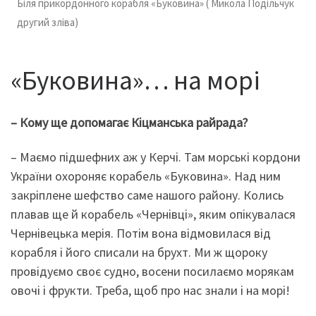
Біля прикордонного корабля «Буковина» ( Микола Подільчук
другий зліва)
«Буковина»… на морі
– Кому ще допомагає Кіцманська райрада?
– Маємо підшефних аж у Керчі. Там морські кордони
України охороняє корабель «Буковина». Над ним
закріплене шефство саме нашого району. Колись
плавав ще й корабель «Чернівці», яким опікувалася
Чернівецька мерія. Потім вона відмовилася від
корабля і його списали на брухт. Ми ж щороку
провідуємо своє судно, восени посилаємо морякам
овочі і фрукти. Треба, щоб про нас знали і на морі!