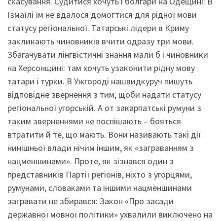
скасування. Судитися хочуть і болгари на Одещині: В
Ізмаїлі їм не вдалося домогтися для рідної мови
статусу регіональної. Татарські лідери в Криму
закликають чиновників вчити одразу три мови.
Збагачувати лінгвістичні знання мали б і чиновники
на Херсонщині: там хочуть узаконити рідну мову
татари і турки. В Ужгороді нашвидкуруч пишуть
відповідне звернення з тим, щоби надати статусу
регіональної угорській. А от закарпатські румуни з
таким зверненнями не поспішають – бояться
втратити й те, що мають. Вони називають такі дії
нинішньої влади нічим іншим, як «заграванням з
нацменшинами». Проте, як зізнався один з
представників Партії регіонів, ніхто з угорцями,
румунами, словаками та іншими нацменшинами
загравати не збирався: Закон «Про засади
державної мовної політики» ухвалили виключено на