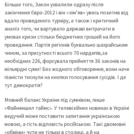
Більше того, Закон ухвалили одразу після
закінчення Євро-2012 і він «зім’яв» увесь позитив від
вдало проведеного турніру, а також і критичний
аналіз того, чи вартувало державі витрачати в
умовах кризи стільки бюджетних грошей на його
проведення. Партія регіонів буквально шахрайським
чином, за присутності всього 70 нардепів,за
необхідних 226, форсувала прийняття 36 законів на
мільярдні суми! Без жодного обговорення, вони наче
піаністи тиснули на кнопки голосування сусідів. І де
тут демократія?
Мовний баланс України під сумнівом, пише
«Файненшнл таймс». У телевізійних новинах в Україні
ведучий може поставити запитання українською
мовою, а гість відповість російською. Такі двомовні
«обміни» чути не тільки в столиці, а й на