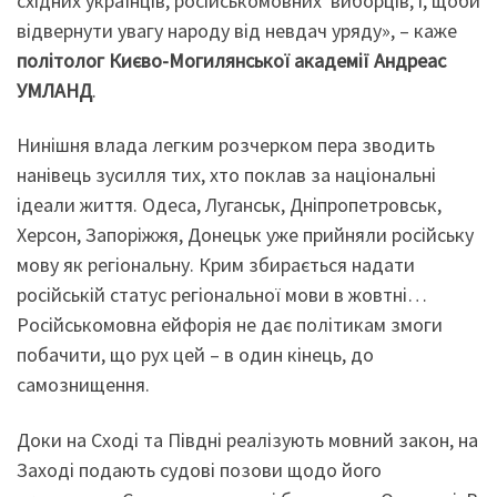
східних українців, російськомовних виборців, і, щоби
відвернути увагу народу від невдач уряду», – каже
політолог Києво-Могилянської академії Андреас
УМЛАНД
.
Нинішня влада легким розчерком пера зводить
нанівець зусилля тих, хто поклав за національні
ідеали життя. Одеса, Луганськ, Дніпропетровськ,
Херсон, Запоріжжя, Донецьк уже прийняли російську
мову як регіональну. Крим збирається надати
російській статус регіональної мови в жовтні…
Російськомовна ейфорія не дає політикам змоги
побачити, що рух цей – в один кінець, до
самознищення.
Доки на Сході та Півдні реалізують мовний закон, на
Заході подають судові позови щодо його