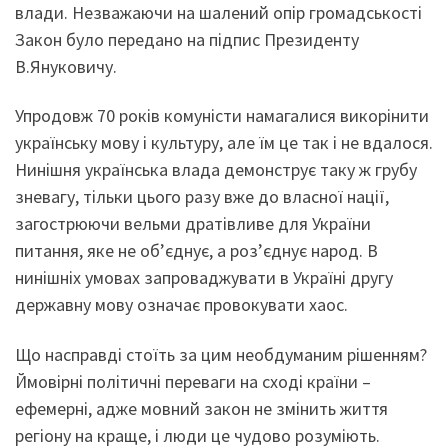
влади. Незважаючи на шалений опір громадськості
Закон було передано на підпис Президенту
В.Януковичу.
Упродовж
70 років комуністи намагалися викорінити
українську мову і культуру, але їм це так і не вдалося.
Нинішня українська влада демонструє таку ж грубу
зневагу, тільки цього разу вже до власної нації,
загострюючи вельми дратівливе для України
питання, яке не об’єднує, а роз’єднує народ. В
нинішніх умовах запроваджувати в Україні другу
державну мову означає провокувати хаос.
Що насправді стоїть за цим необдуманим рішенням?
Ймовірні політичні переваги на сході країни –
ефемерні, адже мовний закон не змінить життя
регіону на краще, і люди це чудово розуміють.