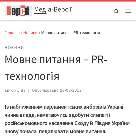
Медіа-Версії
Перейти до вмісту
Search
Ме
Головна
»
Новини
»
Мовне питання – PR-технологія
НОВИНИ
Мовне питання – PR-
технологія
автор
Lida
|
Опубліковано
23/08/2012
Із наближенням парламентських виборів в Україні
чинна влада, намагаючись здобути симпатії
російськомовного населення
C
ходу й Півдня України
знову почала педалювати мовне питання.