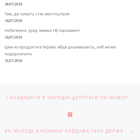
18/07/2026
Там, де смерть стає мистецтвом
16/07/2026
Небезпека: уряд змінює НЕ парламент
16/07/2026
Ціни на продукти в Україні: яйця дешевшають, хліб може
подорожчати
15/07/2026
Навігація записів
Попередній запис
КАНДИДАТИ В НАРОДНІ ДЕПУТАТИ ПО МАЖОРИТАРНИМ ОКРУГАМ ОБЛАСТІ
ПОВЕРНУТИСЯ ДО СПИС
На
8% МОЛОДІ БУКОВИНИ БАЙДУЖА ЇХНЯ ДЕРЖАВА, РЕШТА ПЛАНУЄ БУДУВАТИ «УКРАЇНУ МРІЇ»