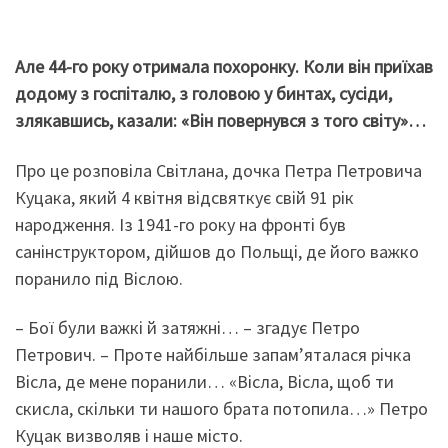
Але 44-го року отримала похоронку. Коли він приїхав
додому з госпіталю, з головою у бинтах, сусіди,
злякавшись, казали: «Він повернувся з того світу»…
Про це розповіла Світлана, дочка Петра Петровича
Куцака, який 4 квітня відсвяткує свій 91 рік
народження. Із 1941-го року на фронті був
санінструктором, дійшов до Польщі, де його важко
поранило під Віслою.
– Бої були важкі й затяжні… – згадує Петро
Петрович. – Проте найбільше запам’яталася річка
Вісла, де мене поранили… «Вісла, Вісла, щоб ти
скисла, скільки ти нашого брата потопила…» Петро
Куцак визволяв і наше місто.