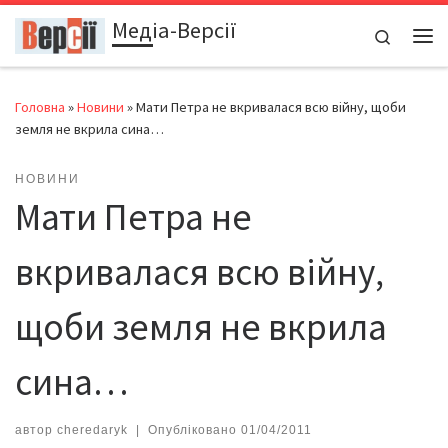
Медіа-Версії
Перейти до вмісту
Search
Ме
Головна
»
Новини
»
Мати Петра не вкривалася всю війну, щоби
земля не вкрила сина…
НОВИНИ
Мати Петра не
вкривалася всю війну,
щоби земля не вкрила
сина…
автор
cheredaryk
|
Опубліковано
01/04/2011