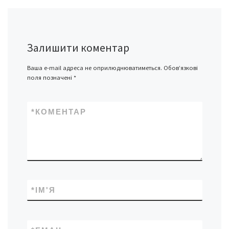
Залишити коментар
Ваша e-mail адреса не оприлюднюватиметься.
Обов’язкові
поля позначені
*
*
КОМЕНТАР
*
ІМ'Я