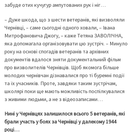
забуде отих кучугур ампутованих рук і ніг…
– Дуже шкода, що з шести ветеранів, які визволяли
Чернівці, – саме сьогодні одного ховали, – Івана
Митрофановича Джогу, – каже Тетяна ЗАВОЛІЧНА,
яка допомагала організовувати цю зустріч. – Минуло
року на основі спогадів ветеранів та архівних
документів вдалося зняти документальний фільм
про визволителів Чернівців. Щоб якомога більше
молодих чернівчан дізнавалися про ті буремні події
та їх учасників. Проте, завдяки таким зустрічам,
школярі поки ще мають можливість поспілкувалися
з живими людьми, а не з відеозаписами…
Нині у Чернівцях залишилося всього 5 ветеранів, які
брали участь у боях за Чернівці у далекому 1944
році…