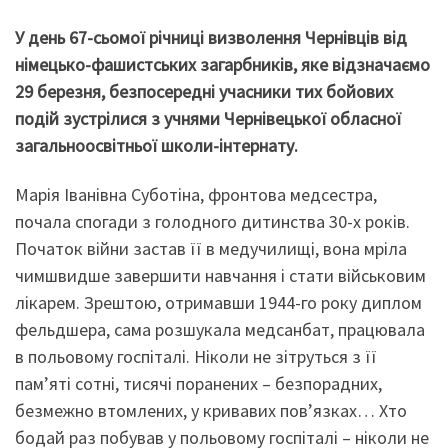
У день 67-сьомої річниці визволення Чернівців від
німецько-фашистських загарбників, яке відзначаємо
29 березня, безпосередні учасники тих бойових
подій зустрілися з учнями Чернівецької обласної
загальноосвітньої школи-інтернату.
Марія Іванівна Суботіна, фронтова медсестра,
почала спогади з голодного дитинства 30-х років.
Початок війни застав її в медучилищі, вона мріла
чимшвидше завершити навчання і стати військовим
лікарем. Зрештою, отримавши 1944-го року диплом
фельдшера, сама розшукала медсанбат, працювала
в польовому госпіталі. Ніколи не зітруться з її
пам’яті сотні, тисячі поранених – безпорадних,
безмежно втомлених, у кривавих пов’язках… Хто
бодай раз побував у польовому госпіталі – ніколи не