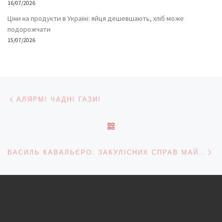
16/07/2026
Ціни на продукти в Україні: яйця дешевшають, хліб може
подорожчати
15/07/2026
Навігація записів
Попередній запис
АЛЯРМ! ЧАДНІ ГАЗИ!
ПОВЕРНУТИСЯ ДО СПИС
На
ВАСИЛЬ КАВАЛЬЄРО: ЗАКУЛІСНИХ СПРАВ МАЙСТЕР