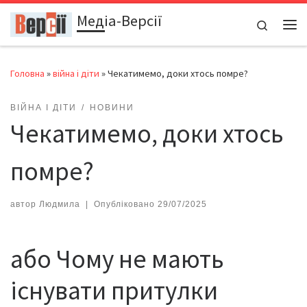
Медіа-Версії
Перейти до вмісту
Search
Ме
Головна
»
війна і діти
»
Чекатимемо, доки хтось помре?
ВІЙНА І ДІТИ
НОВИНИ
Чекатимемо, доки хтось
помре?
автор
Людмила
|
Опубліковано
29/07/2025
або Чому не мають
існувати притулки