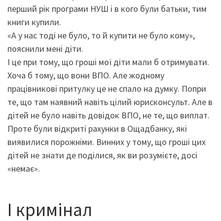
перший рік програми НУШ і в кого були батьки, тим
книги купили.
«А у нас тоді не було, то й купити не було кому»,
пояснили мені діти.
І це при тому, що гроші мої діти мали б отримувати.
Хоча б тому, що вони ВПО. Але жодному
працівникові притулку це не спало на думку. Попри
те, що там наявний навіть цілий юрисконсульт. Але в
дітей не було навіть довідок ВПО, не те, що виплат.
Проте були відкриті рахунки в Ощадбанку, які
виявилися порожніми. Винних у тому, що гроші цих
дітей не знати де поділися, як ви розумієте, досі
«немає».
І кримінал