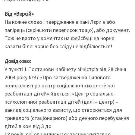
Від «Версій»
На кожне слово і твердження в пані Лєри є або
папірець (скріншоти переписок тощо), або документ.
Тож не варто у коментах на фейсбуці на чорне
казати біле: чорне без сліду не відбілюється!
Довідково:
У пункті 1 Постанови Кабінету Міністрів від 28 січня
2004 року №87 «Про затвердження Типового
положення про центр соціально-психологічної
реабілітації дітей» йдеться: «Центр соціально-
психологічної реабілітації дітей (далі – центр) –
заклад соціального захисту, що створюється для
тривалого (стаціонарного) або денного перебування
дітей віком від 3 до
18 років, які опинились у складних життєвих