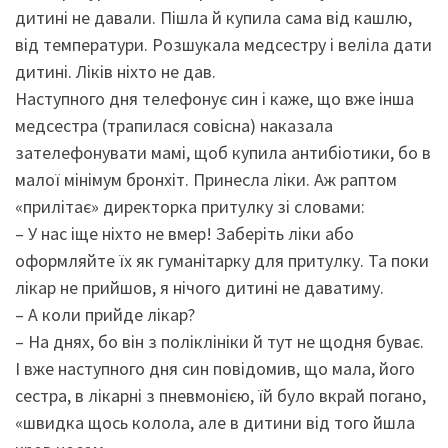
дитині не давали. Пішла й купила сама від кашлю,
від температури. Розшукала медсестру і веліла дати
дитині. Ліків ніхто не дав.
Наступного дня телефонує син і каже, що вже інша
медсестра (трапилася совісна) наказала
зателефонувати мамі, щоб купила антибіотики, бо в
малої мінімум бронхіт. Принесла ліки. Аж раптом
«прилітає» директорка притулку зі словами:
– У нас іще ніхто не вмер! Заберіть ліки або
оформляйте їх як гуманітарку для притулку. Та поки
лікар не прийшов, я нічого дитині не даватиму.
– А коли прийде лікар?
– На днях, бо він з поліклініки й тут не щодня буває.
І вже наступного дня син повідомив, що мала, його
сестра, в лікарні з пневмонією, їй було вкрай погано,
«швидка щось колола, але в дитини від того йшла