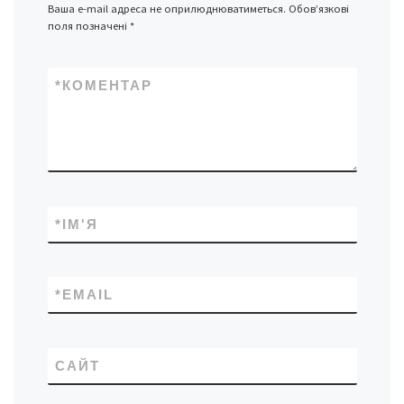
Ваша e-mail адреса не оприлюднюватиметься.
Обов’язкові
поля позначені
*
*
КОМЕНТАР
*
ІМ'Я
*
EMAIL
САЙТ