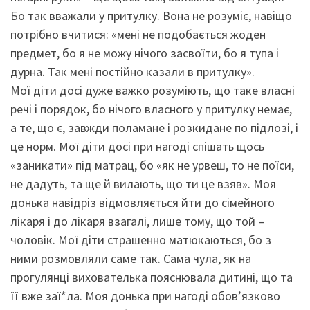
Бо так вважали у притулку. Вона не розуміє, навіщо
потрібно вчитися: «мені не подобається жоден
предмет, бо я не можу нічого засвоїти, бо я тупа і
дурна. Так мені постійно казали в притулку».
Мої діти досі дуже важко розуміють, що таке власні
речі і порядок, бо нічого власного у притулку немає,
а те, що є, завжди поламане і розкидане по підлозі, і
це норм. Мої діти досі при нагоді спішать щось
«заникати» під матрац, бо «як не урвеш, то не поїси,
не дадуть, та ще й вилають, що ти це взяв». Моя
донька навідріз відмовляється йти до сімейного
лікаря і до лікаря взагалі, лише тому, що той –
чоловік. Мої діти страшенно матюкаються, бо з
ними розмовляли саме так. Сама чула, як на
прогулянці вихователька пояснювала дитині, що та
її вже заї*ла. Моя донька при нагоді обов’язково