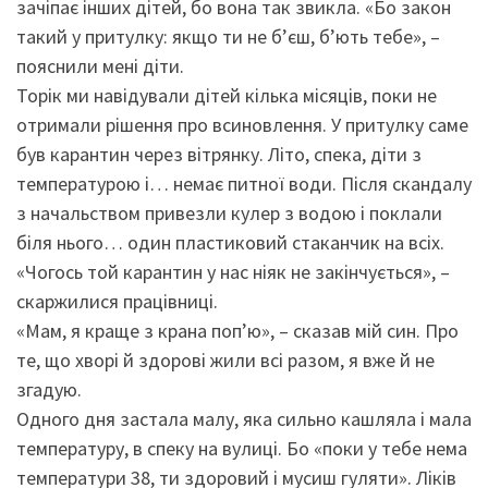
зачіпає інших дітей, бо вона так звикла. «Бо закон
такий у притулку: якщо ти не б’єш, б’ють тебе», –
пояснили мені діти.
Торік ми навідували дітей кілька місяців, поки не
отримали рішення про всиновлення. У притулку саме
був карантин через вітрянку. Літо, спека, діти з
температурою і… немає питної води. Після скандалу
з начальством привезли кулер з водою і поклали
біля нього… один пластиковий стаканчик на всіх.
«Чогось той карантин у нас ніяк не закінчується», –
скаржилися працівниці.
«Мам, я краще з крана поп’ю», – сказав мій син. Про
те, що хворі й здорові жили всі разом, я вже й не
згадую.
Одного дня застала малу, яка сильно кашляла і мала
температуру, в спеку на вулиці. Бо «поки у тебе нема
температури 38, ти здоровий і мусиш гуляти». Ліків