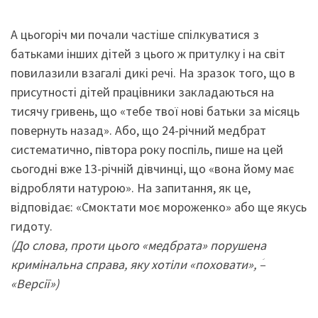
А цьогоріч ми почали частіше спілкуватися з
батьками інших дітей з цього ж притулку і на світ
повилазили взагалі дикі речі. На зразок того, що в
присутності дітей працівники закладаються на
тисячу гривень, що «тебе твої нові батьки за місяць
повернуть назад». Або, що 24-річний медбрат
систематично, півтора року поспіль, пише на цей
сьогодні вже 13-річній дівчинці, що «вона йому має
відробляти натурою». На запитання, як це,
відповідає: «Смоктати моє мороженко» або ще якусь
гидоту.
(До слова, проти цього «медбрата» порушена
кримінальна справа, яку хотіли «поховати», ؘ–
«Версії»)