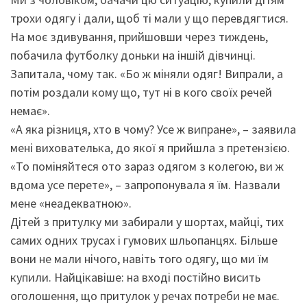
трохи одягу і дали, щоб ті мали у що перевдягтися.
На моє здивування, прийшовши через тиждень,
побачила футболку доньки на іншій дівчинці.
Запитала, чому так. «Бо ж міняли одяг! Випрали, а
потім роздали кому що, тут ні в кого своїх речей
немає».
«А яка різниця, хто в чому? Усе ж випране», – заявила
мені вихователька, до якої я прийшла з претензією.
«То поміняйтеся ото зараз одягом з колегою, ви ж
вдома усе перете», – запропонувала я їм. Назвали
мене «неадекватною».
Дітей з притулку ми забирали у шортах, майці, тих
самих одних трусах і гумових шльопанцях. Більше
вони не мали нічого, навіть того одягу, що ми їм
купили. Найцікавіше: на вході постійно висить
оголошення, що притулок у речах потреби не має.