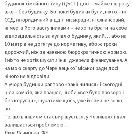
будинок сімейного типу (ДБСТ) досі – майже пів року
вже – без будинку. Бо поки будинки були, ніхто – ні
ССД, ні юридичний відділ міськради, ні фінансовий,
ні мер із його заступниками – не хотів брати на себе
відповідальність за купівлю будинку, який… або на
10 метрів не дотягує до нормативу, або ж трохи
дорожчий, ніж за наявною бюрократичною нормою..
І ніхто не хотів шукати інші джерела фінансування. А
на мою скаргу до Чернівецької міської ради досі
нічого не відповіли.
А учора будинки раптово «закінчилися» і сьогодні
ціла комісія, яка працює, щоби «все було прозоро і
без корупції», шукатиме щось, уже й сама не знаю,
що…
Те, що в інших містах вирішується, у Чернівцях і далі
залишається проблемою…
Лєра Ясницька, ФБ