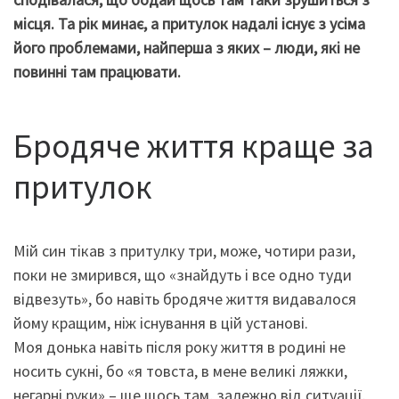
місця. Та рік минає, а притулок надалі існує з усіма
його проблемами, найперша з яких – люди, які не
повинні там працювати.
Бродяче життя краще за
притулок
Мій син тікав з притулку три, може, чотири рази,
поки не змирився, що «знайдуть і все одно туди
відвезуть», бо навіть бродяче життя видавалося
йому кращим, ніж існування в цій установі.
Моя донька навіть після року життя в родині не
носить сукні, бо «я товста, в мене великі ляжки,
негарні руки» – ще щось там, залежно від ситуації.