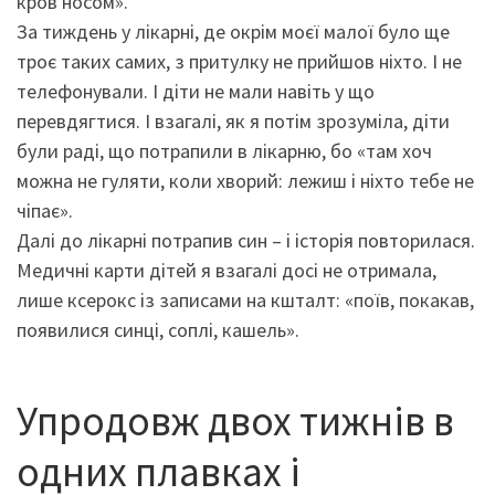
кров носом».
За тиждень у лікарні, де окрім моєї малої було ще
троє таких самих, з притулку не прийшов ніхто. І не
телефонували. І діти не мали навіть у що
перевдягтися. І взагалі, як я потім зрозуміла, діти
були раді, що потрапили в лікарню, бо «там хоч
можна не гуляти, коли хворий: лежиш і ніхто тебе не
чіпає».
Далі до лікарні потрапив син – і історія повторилася.
Медичні карти дітей я взагалі досі не отримала,
лише ксерокс із записами на кшталт: «поїв, покакав,
появилися синці, соплі, кашель».
Упродовж двох тижнів в
одних плавках і