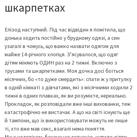
шкарпетках
Епізод наступний. Під час відвідин я помітила, що
донька ходить постійно у брудному одязі, а син
узагалі в чомусь, що важко назвати одягом для
майже 14-річного хлопця. З’ясувалося, що одяг
дітям міняють ОДИН раз на 2 тижні. Включно з
трусами та шкарпетками. Моя дочка досі боїться
місячних, бо «то дуже смердить»: спати ж у притулку
в одній кімнаті з дівчатами, які з місячними ходили 2
тижні в одних плавках, як ви розумієте, нереально.
Прокладок, як розповідали вже інші вихованки, теж
катастрофічно не вистачає. А що на світі існують ще
й тампони, що їх використовувати можуть не лише
ті, хто вже мав секс, взагалі нема поняття.
Ми з чоловіком, бачачи цю ситуацію, купили дітям