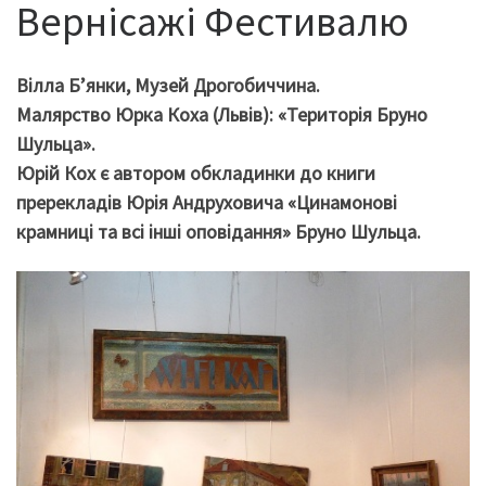
Вернісажі Фестивалю
Вілла Б’янки, Музей Дрогобиччина.
Малярство Юрка Коха (Львів): «Територія Бруно
Шульца».
Юрій Кох є автором обкладинки до книги
пререкладів Юрія Андруховича «Цинамонові
крамниці та всі інші оповідання» Бруно Шульца.