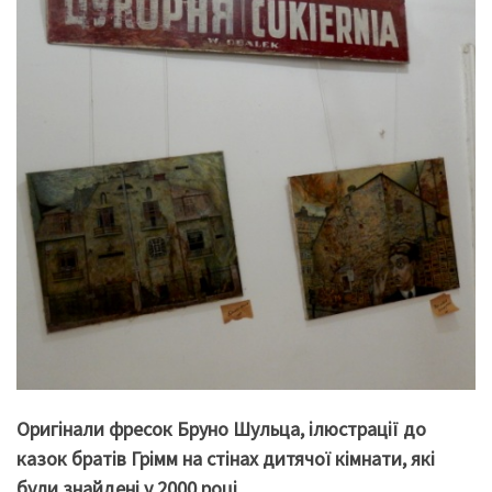
Оригінали фресок Бруно Шульца, ілюстрації до
казок братів Грімм на стінах дитячої кімнати, які
були знайдені у 2000 році.