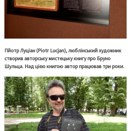
Пйотр Луціан (Piotr Lucjan), люблінський художник
створив авторську мистецьку книгу про Бруно
Шульца. Над цією книгою автор працював три роки.