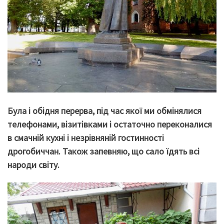
Була і обідня перерва, під час якої ми обмінялися
телефонами, візитівками і остаточно переконалися
в смачній кухні і незрівняній гостинності
дрогобиччан. Також запевняю, що сало їдять всі
народи світу.