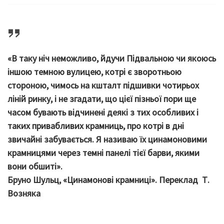
«В таку ніч неможливо, йдучи Підвальною чи якоюсь
іншою темною вулицею, котрі є зворотньою
стороною, чимось на кшталт підшивки чотирьох
ліній ринку, і не згадати, що цієї пізньої пори ще
часом бувають відчинені деякі з тих особливих і
таких привабливих крамниць, про котрі в дні
звичайні забувається. Я називаю їх цинамоновими
крамницями через темні панелі тієї барви, якими
вони обшиті».
Бруно Шульц, «Цинамонові крамниці». Переклад Т.
Возняка