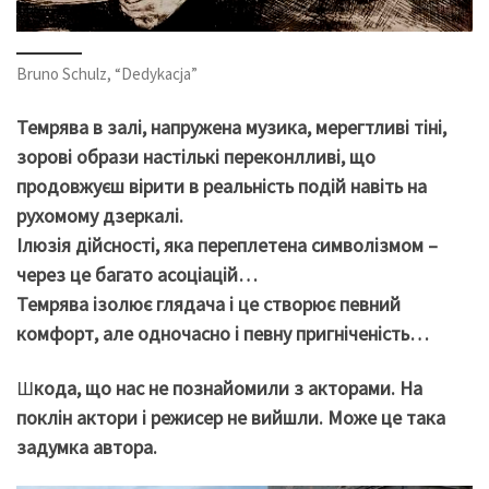
Bruno Schulz, “Dedykacja”
Темрява в залі, напружена музика, мерегтливі тіні,
зорові образи настількі переконлливі, що
продовжуєш вірити в реальність подій навіть на
рухомому дзеркалі.
Ілюзія дійсності, яка переплетена символізмом –
через це багато асоціацій…
Темрява ізолює глядача і це створює певний
комфорт, але одночасно і певну пригніченість…
Ш
кода, що нас не познайомили з акторами. На
поклін актори і режисер не вийшли. Може це така
задумка автора.