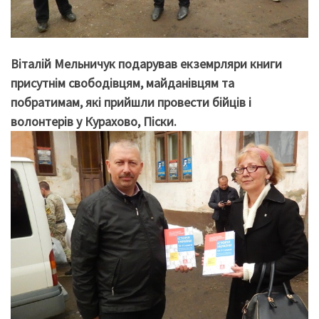
Віталій Мельничук подарував екземрляри книги
присутнім свободівцям, майданівцям та
побратимам, які прийшли провести бійців і
волонтерів у Курахово, Піски.