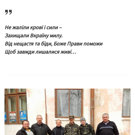
Не жаліли крові і сили –
Захищали Вкраїну милу.
Від нещастя та біди, Боже Прави поможи
Щоб завжди лишалися живі…