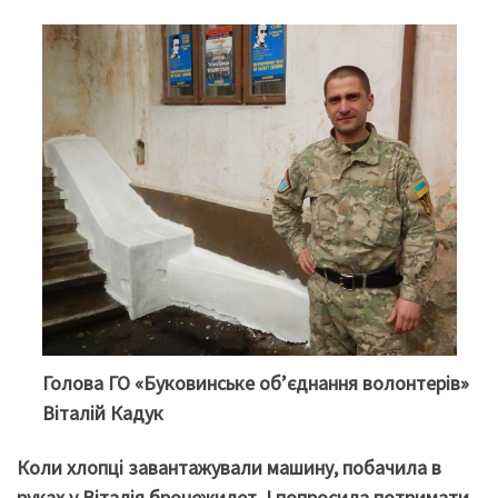
Голова ГО «Буковинське об’єднання волонтерів»
Віталій Кадук
Коли хлопці завантажували машину, побачила в
руках у Віталія бронежилет. І попросила потримати.