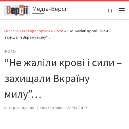
Медіа-Версії
Перейти до вмісту
Search
Ме
Головна
»
Фоторепортаж
»
Фото
»
“Не жаліли крові і сили –
захищали Вкраїну милу”…
ФОТО
“Не жаліли крові і сили –
захищали Вкраїну
милу”…
автор
sporynina
|
Опубліковано
28/03/2015