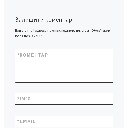
Залишити коментар
Ваша e-mail адреса не оприлюднюватиметься.
Обов’язкові
поля позначені
*
*
КОМЕНТАР
*
ІМ'Я
*
EMAIL