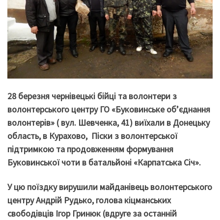
28 березня чернівецькі бійці та волонтери з
волонтерського центру ГО «Буковинське об’єднання
волонтерів» ( вул. Шевченка, 41) виїхали в Донецьку
область, в Курахово, Піски з волонтерської
підтримкою та продовженням формування
Буковинської чоти в батальйоні «Карпатська Січ».
У цю поїздку вирушили майданівець волонтерського
центру Андрій Рудько, голова кіцманських
свободівців Ігор Гринюк (вдруге за останній