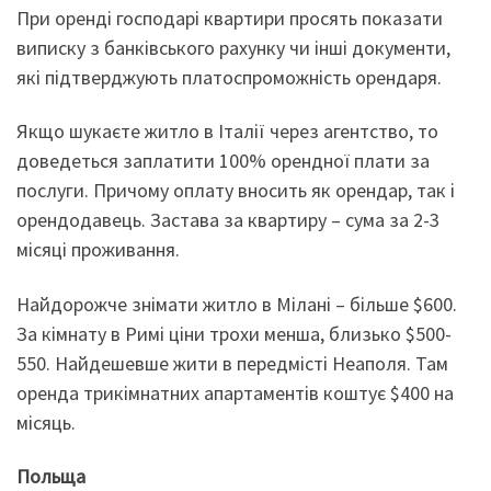
При оренді господарі квартири просять показати
виписку з банківського рахунку чи інші документи,
які підтверджують платоспроможність орендаря.
Якщо шукаєте житло в Італії через агентство, то
доведеться заплатити 100% орендної плати за
послуги. Причому оплату вносить як орендар, так і
орендодавець. Застава за квартиру – сума за 2-3
місяці проживання.
Найдорожче знімати житло в Мілані – більше $600.
За кімнату в Римі ціни трохи менша, близько $500-
550. Найдешевше жити в передмісті Неаполя. Там
оренда трикімнатних апартаментів коштує $400 на
місяць.
Польща