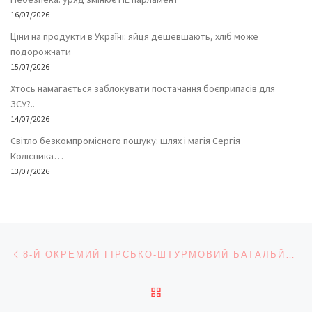
16/07/2026
Ціни на продукти в Україні: яйця дешевшають, хліб може
подорожчати
15/07/2026
Хтось намагається заблокувати постачання боєприпасів для
ЗСУ?..
14/07/2026
Світло безкомпромісного пошуку: шлях і магія Сергія
Колісника…
13/07/2026
Навігація записів
Попередній запис
8-Й ОКРЕМИЙ ГІРСЬКО-ШТУРМОВИЙ БАТАЛЬЙОН ДИСЛОКУЄТЬСЯ У ЧЕРНІВЦЯХ – ГУБЕРНАТОР ОБІЦЯНКУ ВИКОНАВ
ПОВЕРНУТИСЯ ДО СПИС