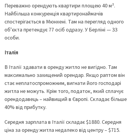
Переважно орендують квартири площею 40 м².
Найбільша конкуренція квартиронаймачів
спостерігається в Мюнхені. Там на перегляд одного
об’єкта претендує 77 осіб одразу. У Берліні — 33
особи.
Італія
В Італії здавати в оренду житло не вигідно. Там
максимально захищений орендар. Якщо раптом він
стає неплатоспроможним, вигнати його господарі
житла не можуть. Крім того, податок, який сплачує
орендодавець – найвищий в Європі. Складає більше
40% від прибутку.
Середня зарплата в Італії складає $1880. Cередня
ціна за оренду житла недалеко від центру – $715.