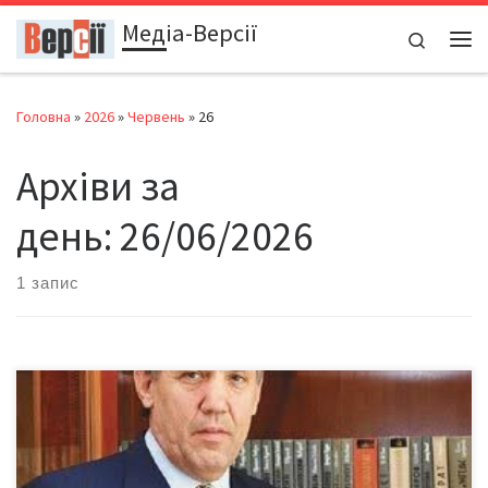
Медіа-Версії
Перейти до вмісту
Search
Ме
Головна
»
2026
»
Червень
»
26
Архіви за
день:
26/06/2026
1 запис
Думка чернівчанина щодо «візиту» Ківалова до Чернівців
Якось непомітно (бо кого це взагалі хвилює?) промайнув візит