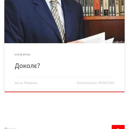
до Чернівців екс-голови Центрвиборчкому та найдорожчого
пенсіонера України – патріарха юридичної думки й батька
«законів», які краще спалювати в печі, аніж читати. Поважний
законотворець і директор юридичної академії (де, мабуть,
вчать, як писати норми […]
НОВИНИ
Доколє?
автор
Людмила
Опубліковано
26/06/2026
ПОШУК