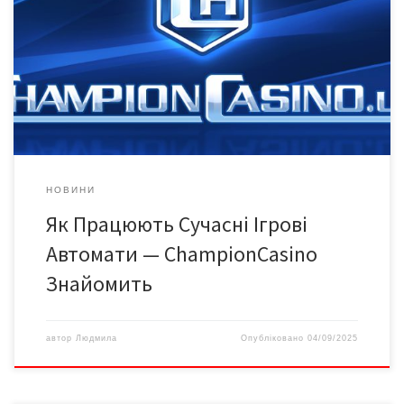
місце, приваблюючи мільйони гравців своєю яскравою
графікою, захоплюючим геймплеєм та можливістю виграшу.
Однак мало хто замислюється про складні технології, що
стоять за цими віртуальними розвагами. У цій статті ми
заглянемо за лаштунки сучасних онлайн слотів і розберемося,
як вони працюють, які технології […]
НОВИНИ
Як Працюють Сучасні Ігрові
Автомати — ChampionCasino
Знайомить
автор
Людмила
Опубліковано
04/09/2025