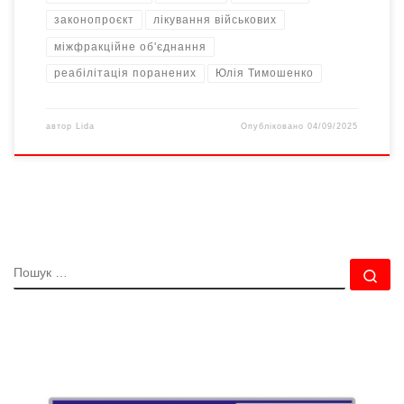
законопроєкт
лікування військових
міжфракційне об'єднання
реабілітація поранених
Юлія Тимошенко
автор
Lida
Опубліковано
04/09/2025
ПОШУК
По