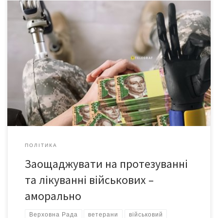
Необхідно, щоб Верховна Рада повернулась до розгляду
провалених провладною більшістю фундаментальних
поправок до закону №13420, розроблених міжфракційним
об’єднанням із захисту прав ветеранів, військових та їх родин.
Лідерка «Батьківщини» Юлія Тимошенко вважає аморальним
встановлення межі фінансування протезування
військовослужбовців, які захищали країну, і назвала
ненормальним порядок, коли воїнів після лікування чи
реабілітації […]
ПОЛІТИКА
Заощаджувати на протезуванні
та лікуванні військових –
аморально
Верховна Рада
ветерани
військовий