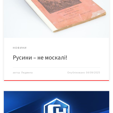
приятелем Одного дня відвідали ми мого знакомого, великого
українського діяча і письменника пок. Бориса Гринченка. Він
витав нас у своїй хаті дуже сердечно, випитував про новини в
Галичині і т.д. Найкрасші хвилі, […]
НОВИНИ
Русини – не москалі!
автор
Людмила
Опубліковано
04/09/2025
У сучасному світі онлайн гемблінгу ігрові займають особливе