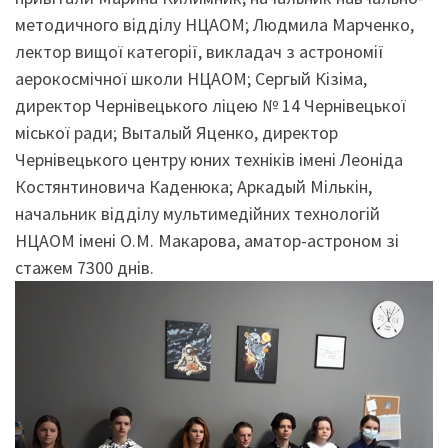
методичного відділу НЦАОМ; Людмила Марченко,
лектор вищої категорії, викладач з астрономії
аерокосмічної школи НЦАОМ; Сергый Кізіма,
директор Чернівецького ліцею № 14 Чернівецької
міської ради; Выталый Яценко, директор
Чернівецького центру юних техніків імені Леоніда
Костянтиновича Каденюка; Аркадый Мількін,
начальник відділу мультимедійних технологій
НЦАОМ імені О.М. Макарова, аматор-астроном зі
стажем 7300 днів.