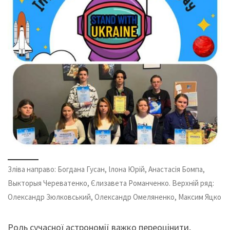
Зліва направо: Богдана Гусан, Ілона Юрій, Анастасія Бомпа,
Выкторыя Череватенко, Єлизавета Романченко. Верхній ряд:
Олександр Зюлковський, Олександр Омеляненко, Максим Яцко
Роль сучасної астрономії важко переоцінити,