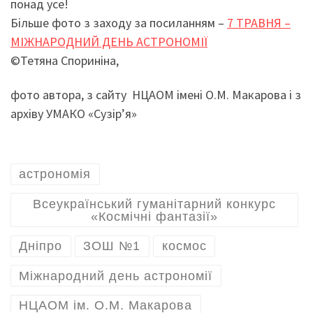
понад усе!
Більше фото з заходу за посиланням –
7 ТРАВНЯ –
МІЖНАРОДНИЙ ДЕНЬ АСТРОНОМІЇ
©Тетяна Спориніна,
фото автора, з сайту НЦАОМ імені О.М. Макарова і з
архіву УМАКО «Сузiр’я»
астрономія
Всеукраїнський гуманітарний конкурс
«Космічні фантазії»
Дніпро
ЗОШ №1
космос
Міжнародний день астрономії
НЦАОМ ім. О.М. Макарова