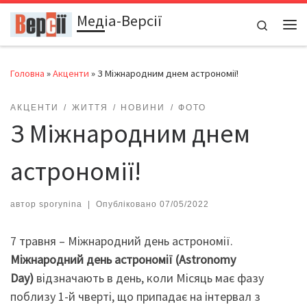
Медіа-Версії
Перейти до вмісту
Search
Ме
Головна
»
Акценти
»
З Міжнародним днем астрономії!
АКЦЕНТИ
ЖИТТЯ
НОВИНИ
ФОТО
З Міжнародним днем
астрономії!
автор
sporynina
|
Опубліковано
07/05/2022
7 травня – Міжнародний день астрономії.
Міжнародний день астрономії (Astronomy
Day)
відзначають в день, коли Місяць має фазу
поблизу 1-й чверті, що припадає на інтервал з