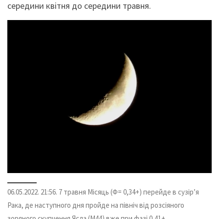
середини квітня до середини травня.
06.05.2022. 21:56. 7 травня Місяць (Ф= 0,34+) перейде в сузір’я
Рака, де наступного дня пройде на північ від розсіяного
зоряного скупчення Ясла (М44) вже при фазі 0,41+