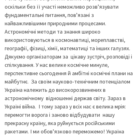
оскільки без її участі неможливо розв’язувати
фундаментальні питання, пов’язані з
найважливішими природними процесами.
Астрономічні методи та знання широко
використовуються в космонавтиці, мореплавстві,
географії, фізиці, хімії, математиці та інших галузях.
Дякуємо організаторам за цікаву зустріч, розповіді і
спілкування. У нас велике космічне минуле,
перспективне сьогодення й амбітні космічні плани на
майбутнє. За своїм науково-технічним потенціалом
Україна належить до високорозвинених в
астрономічному відношенні держав світу. Зараз в
Україні війна. І тому зараз у всіх нас є велика мрія:
перемогти ворога і заново відбудувати нашу
прекрасну країну, яка руйнується російськими
ракетами. І ми обов’язково переможемо! Україна