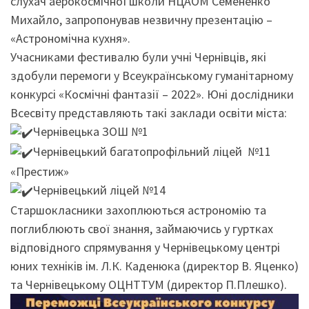
слухач аерокосмічної школи НЦАОМ Семененко
Михайло, запропонував незвичну презентацію –
«Астрономічна кухня».
Учасниками фестивалю були учні Чернівців, які
здобули перемоги у Всеукраїнському гуманітарному
конкурсі «Космічні фантазії – 2022». Юні дослідники
Всесвіту представляють такі заклади освіти міста:
Чернівецька ЗОШ №1
Чернівецький багатопрофільний ліцей №11
«Престиж»
Чернівецький ліцей №14
Старшокласники захоплюються астрономію та
поглиблюють свої знання, займаючись у гуртках
відповідного спрямування у Чернівецькому центрі
юних техніків ім. Л.К. Каденюка (директор В.
Яценко
)
та Чернівецькому ОЦНТТУМ (директор П.Плешко).