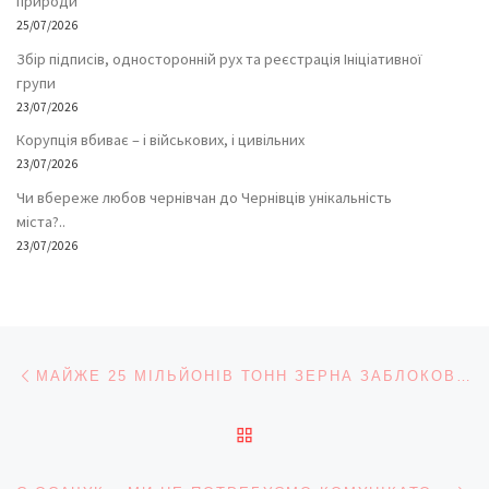
природи
25/07/2026
Збір підписів, односторонній рух та реєстрація Ініціативної
групи
23/07/2026
Корупція вбиває – і військових, і цивільних
23/07/2026
Чи вбереже любов чернівчан до Чернівців унікальність
міста?..
23/07/2026
Навігація записів
Попередній запис
МАЙЖЕ 25 МІЛЬЙОНІВ ТОНН ЗЕРНА ЗАБЛОКОВАНІ В УКРАЇНІ ЧЕРЕЗ ВІЙНУ – ООН
ПОВЕРНУТИСЯ ДО СПИС
На