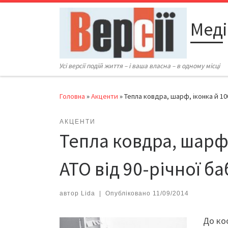
Перейти до вмісту
Меді
Усі версії подій життя – і ваша власна – в одному місці
Головна
»
Акценти
»
Тепла ковдра, шарф, іконка й 100 
АКЦЕНТИ
Тепла ковдра, шарф, 
АТО від 90-річної ба
автор
Lida
|
Опубліковано
11/09/2014
До ко