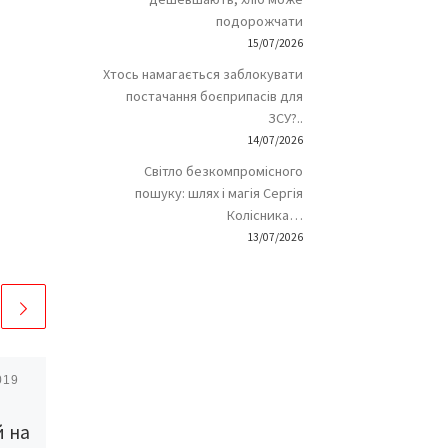
подорожчати
15/07/2026
Хтось намагається заблокувати
постачання боєприпасів для
ЗСУ?..
14/07/2026
Світло безкомпромісного
пошуку: шлях і магія Сергія
Колісника…
13/07/2026
019
Опубліковано
17/11/2017
Що треба знати про
й на
комуналку