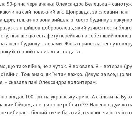
ала 90-річна чернівчанка Олександра Белецька – самотуж
жаючи на свій поважний вік. Щоправда, за словами пані
н­дри, тільки-но вона вийшла зі свого будинку з пакунко
дразу ж з підійшов доброволець, який узявся нести благо
огу, пізніше цю естафету перейняв на себе інший хлопець
ла аж до будинку з левами. Жінка принесла теплу ковдру
іконку й теплий шалик для солдата.
аю, що таке війна, не з чуток. Я воювала. Я – ветеран Дру
ої війни. Тож знаю, як їм там важко. Дякую за все, що ви
е, – сказала пані Олександра волонтерам.
чно віддає 100 грн. на українську армію. А скільки на Бук
нашим бійцям, але цього не роблять??? Напевно, думают
не вибирає – бідний ти чи багатий, селянин чи інтелігент