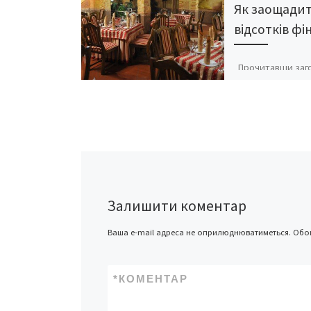
Як заощадит
відсотків фі
Прочитавши заг
читач, знайомий 
курсом математи
заявить, що не м
заощадити більш
відсотків чого зав
помилиться. […]
Залишити коментар
Ваша e-mail адреса не оприлюднюватиметься.
Обов
*
КОМЕНТАР