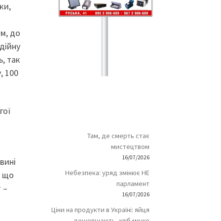
ки,
м, до
дійну
, так
, 100
гої
Там, де смерть стає
мистецтвом
16/07/2026
овині
Небезпека: уряд змінює НЕ
ь що
парламент
 –
16/07/2026
Ціни на продукти в Україні: яйця
дешевшають, хліб може