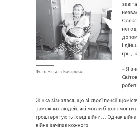
завіт
незва
Олекса
неї о
допом
і дійш
грн., 
– Я зн
Фото Наталії Бочарової
Світов
робит
Жінка зізналася, що зі своєї пенсії щоміся
заможних людей, які могли б допомогти 
гроші врятують їх від війни… Однак війна 
війна зачіпає кожного.