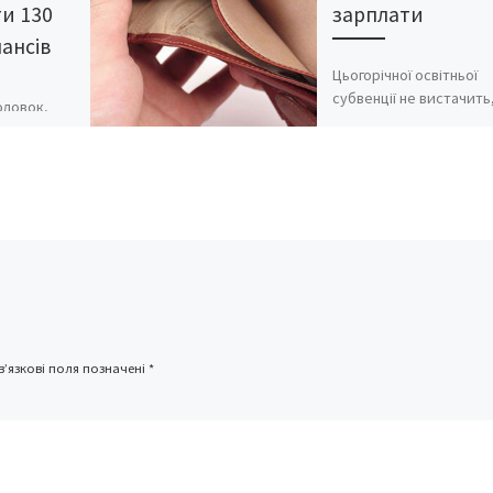
и 130
зарплати
нансів
Цьогорічної освітньої
субвенції не вистачить
оловок,
виконати гарантовані
зі шкільним
законодавством Україн
ки,
повному обсязі виплат
ожна
вчителям. Торішній роз
е 100
субвенції покриває ли
годно – і
88% від […]
’язкові поля позначені
*