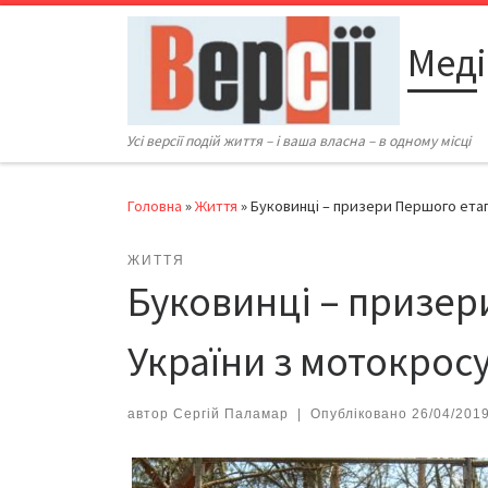
Перейти до вмісту
Меді
Усі версії подій життя – і ваша власна – в одному місці
Головна
»
Життя
»
Буковинці – призери Першого етап
ЖИТТЯ
Буковинці – призер
України з мотокрос
автор
Сергій Паламар
|
Опубліковано
26/04/201