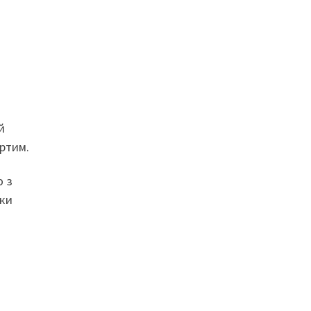
й
ертим.
ю з
чки