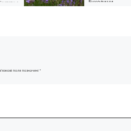
Буковини…
 Достатньо
і
 що ви, як
Лаванда (Lavandula)
Лаванда (Lavandula) –
декоративний аромат
вічнозелений напівчага
Вузькі листя лаванди –
красивого сріблястого
кольору. Колоски квіті
лаванди, надзвичайно
привабливі для […]
’язкові поля позначені
*