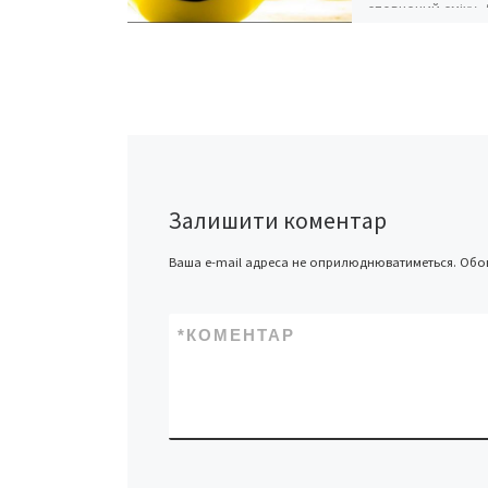
сповнений сміху.
лише озирнутися 
побачити те, повз
[…]
Залишити коментар
Ваша e-mail адреса не оприлюднюватиметься.
Обов
*
КОМЕНТАР