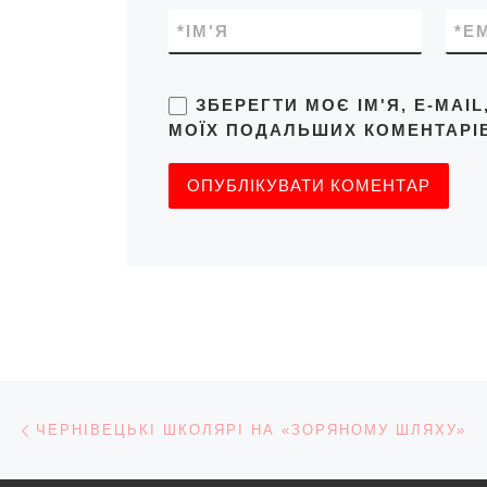
*
ІМ'Я
*
E
ЗБЕРЕГТИ МОЄ ІМ'Я, E-MAI
МОЇХ ПОДАЛЬШИХ КОМЕНТАРІВ
Навігація записів
Попередній запис
ЧЕРНІВЕЦЬКІ ШКОЛЯРІ НА «ЗОРЯНОМУ ШЛЯХУ»