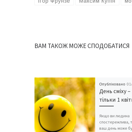
Ігор Фрунзе
Максим Купін
мо
ВАМ ТАКОЖ МОЖЕ СПОДОБАТИСЯ
Опубліковано
01
День сміху –
тільки 1 кві
Якщо ви людина
спостережлива, 
ваш день може б