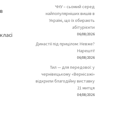
ЧНУ – сьомий серед
ов
найпопулярніших вишів в
Україні, що їх обирають
абітурієнти
класі
06/08/2026
Династії під прицілом: Невже?
Нарешті!
06/08/2026
Тил — для передової: у
чернівецькому «Вернісажі»
відкрили благодійну виставку
21 митця
04/08/2026