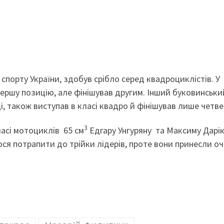
р спорту України, здобув срібло серед квадроциклістів. У
першу позицію, але фінішував другим. Інший буковинськи
, також виступав в класі квадро й фінішував лише четв
3
асі мотоциклів 65 см
Едгару Унгуряну та Максиму Дарі
ся потрапити до трійки лідерів, проте вони принесли о