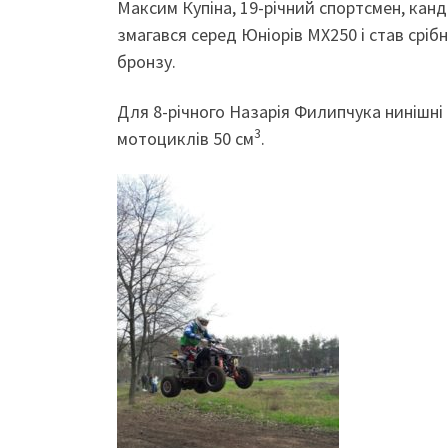
Максим Купіна, 19-річний спортсмен, канд
змагався серед Юніорів МХ250 і став сріб
бронзу.
Для 8-річного Назарія Филипчука нинішні 
3
мотоциклів 50 см
.