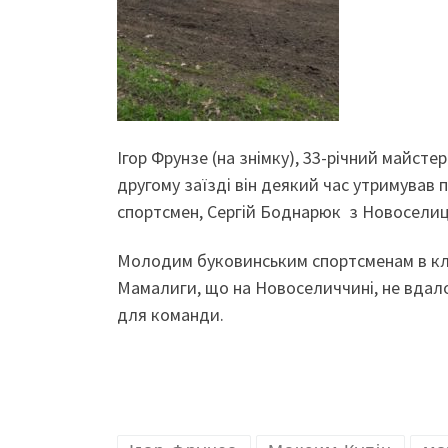
Ігор Фрунзе (на знімку), 33-річний майсте
другому заїзді він деякий час утримував 
спортсмен, Сергій Боднарюк з Новоселиці
Молодим буковинським спортсменам в кл
Мамалиги, що на Новоселиччині, не вдало
для команди.