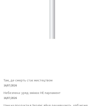
Там, де смерть стає мистецтвом
16/07/2026
Небезпека: уряд змінює НЕ парламент
16/07/2026
Ціни на продукти в Україні: яйця дешевшають, хліб може