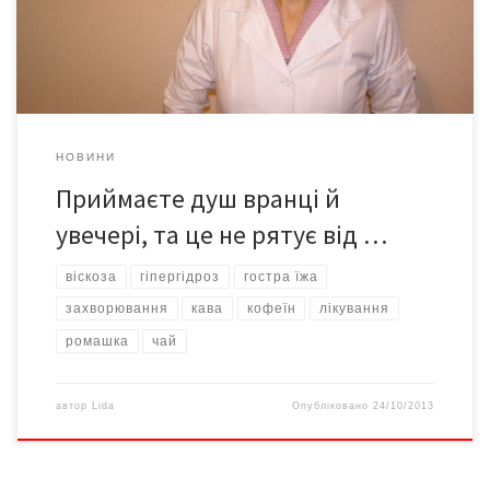
явища розповідає кандидат медичних наук Лілія ГУЛЕЙ,
асистент кафедри дерматовенерології Буковинського […]
НОВИНИ
Приймаєте душ вранці й
увечері, та це не рятує від …
віскоза
гіпергідроз
гостра їжа
захворювання
кава
кофеїн
лікування
ромашка
чай
автор
Lida
Опубліковано
24/10/2013