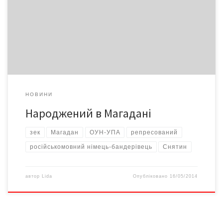
мешкає на рідній Снятинщині, говорить російською. Звичка.
Народився ж бо й жив до призову в лави Радянської армії в
Магадані. Саме там познайомилися і одружилися його
відпущені після ув’язнення на «вільне поселення без права
виїзду в центральні райони» […]
НОВИНИ
Народжений в Магадані
зек
Магадан
ОУН-УПА
репресований
російськомовний німець-бандерівець
Снятин
автор
Lida
Опубліковано
16/05/2014