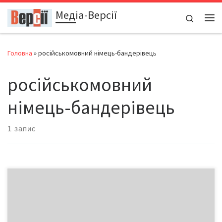
Медіа-Версії
Перейти до вмісту
Search
Ме
Головна
»
російськомовний німець-бандерівець
російськомовний
німець-бандерівець
1 запис
Російськомовний німець-бандерівець переконаний, що у
всьому «віновати москалі» Володимир Семенович, хоча й