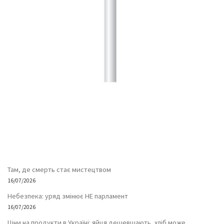
Там, де смерть стає мистецтвом
16/07/2026
Небезпека: уряд змінює НЕ парламент
16/07/2026
Ціни на продукти в Україні: яйця дешевшають, хліб може