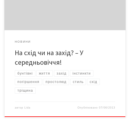
виробляти достатньо товарної продукції. Агонізує вітчизняна
наука, деградують освіта і культура. Громадяни втрачають […]
НОВИНИ
На схід чи на захід? – У
середньовіччя!
бунтівні
життя
захід
інстинкти
погіршення
простолюд
стиль
схід
тріщина
автор
Lida
Опубліковано
07/06/2013