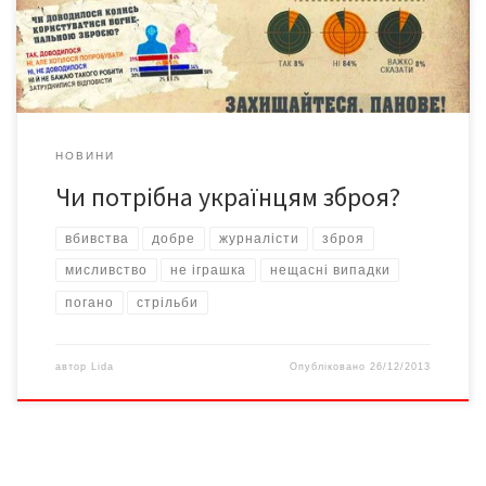
емоційно стриманiша. «От уряд Молдови дозволив населенню
купувати […]
НОВИНИ
Чи потрібна українцям зброя?
вбивства
добре
журналісти
зброя
мисливство
не іграшка
нещасні випадки
погано
стрільби
автор
Lida
Опубліковано
26/12/2013