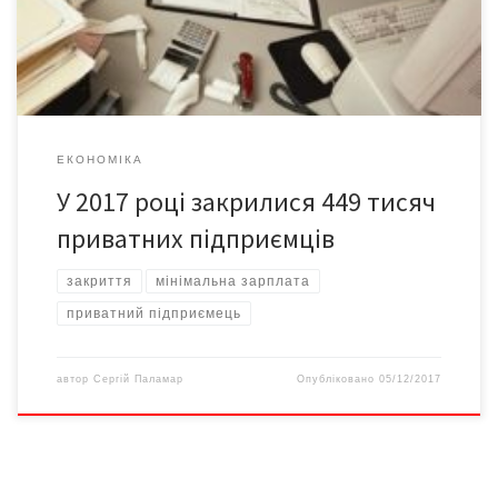
політики Андрій Рева, – повідомляє РБК-Україна. Водночас, з
його слів, загалом з січня 2017 […]
ЕКОНОМІКА
У 2017 році закрилися 449 тисяч
приватних підприємців
закриття
мінімальна зарплата
приватний підприємець
автор
Сергій Паламар
Опубліковано
05/12/2017