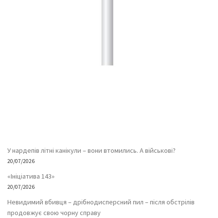
У нардепів літні канікули – вони втомились. А військові?
20/07/2026
«Ініціатива 143»
20/07/2026
Невидимий вбивця – дрібнодисперсний пил – після обстрілів
продовжує свою чорну справу