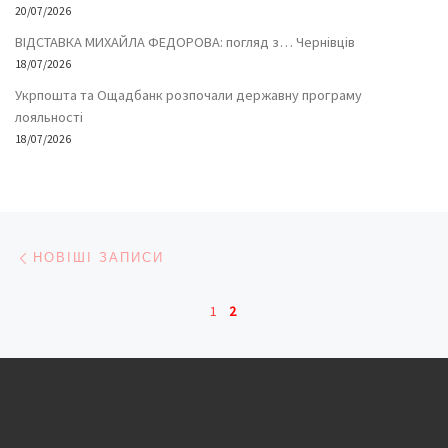
20/07/2026
ВІДСТАВКА МИХАЙЛА ФЕДОРОВА: погляд з… Чернівців
18/07/2026
Укрпошта та Ощадбанк розпочали державну програму
лояльності
18/07/2026
Навігація записів
Новіші записи
НОВІШІ ЗАПИСИ
1
2