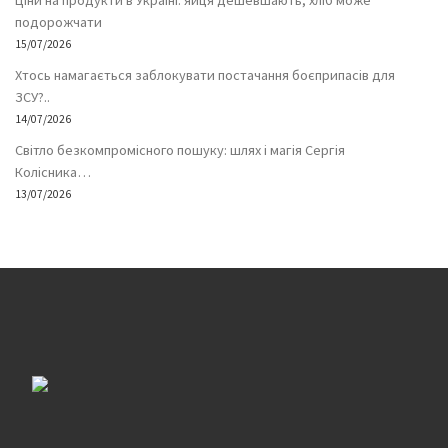
Ціни на продукти в Україні: яйця дешевшають, хліб може
подорожчати
15/07/2026
Хтось намагається заблокувати постачання боєприпасів для
ЗСУ?..
14/07/2026
Світло безкомпромісного пошуку: шлях і магія Сергія
Колісника…
13/07/2026