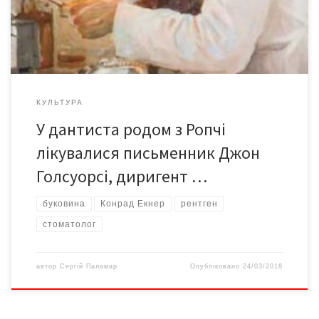
Асоціації стоматологів Великої Британії. Джон Лавері.
Дантист (Конрад Екнер і його пацієнтка). 1929 р. Полотно, […]
КУЛЬТУРА
У дантиста родом з Ропчі
лікувалися письменник Джон
Голсуорсі, диригент …
буковина
Конрад Екнер
рентген
стоматолог
автор
Сергій Паламар
Опубліковано
24/03/2018