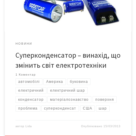
конденсатор. За призначенням DLC аналогічні звичайним
конденсаторам, та при цьому абсолютно відрізняються […]
НОВИНИ
Суперконденсатор – винахід, що
змінить світ електротехніки
1 Коментар
автомобілі
Америка
буковина
електричний
електричний шар
конденсатор
матеріалознавство
поверхня
проблема
суперкондинсат
США
шар
автор
Lida
Опубліковано
15/03/2013