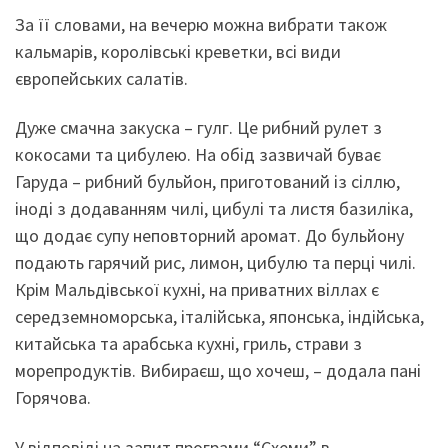
За її словами, на вечерю можна вибрати також
кальмарів, королівські креветки, всі види
європейських салатів.
Дуже смачна закуска – гулг. Це рибний рулет з
кокосами та цибулею. На обід зазвичай буває
Гаруда – рибний бульйон, приготований із сіллю,
іноді з додаванням чилі, цибулі та листя базиліка,
що додає супу неповторний аромат. До бульйону
подають гарячий рис, лимон, цибулю та перці чилі.
Крім Мальдівської кухні, на приватних віллах є
середземноморська, італійська, японська, індійська,
китайська та арабська кухні, гриль, страви з
морепродуктів. Вибираєш, що хочеш, – додала пані
Горячова.
У відповіді на запит програми “Схеми” в