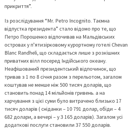
прикриття”.
Із розслідування “Mr. Petro Incognito. Таємна
відпустка президента” стало відомо про те, що
Петро Порошенко відпочивав на Мальдівських
островах у п’ятизірковому курортному готелі Chevan
Blanc Randheli, що складається лише з розкішних
приватних вілл посеред Індійського океану.
Неафішований президентський відпочинок, що
тривав з 1 по 8 січня разом з перельотом, загалом
коштував не менше ніж 500 тисяч доларів, що
становить понад 14 мільйонів гривень. а на
харчування з цієї суми було витрачено близько 17
тисяч доларів ( сніданки – 10 791 долар, обіди – 4
682 долари, а вечері – у 3 165 доларів). Загалом усі
додаткові послуги становили 37 550 доларів.