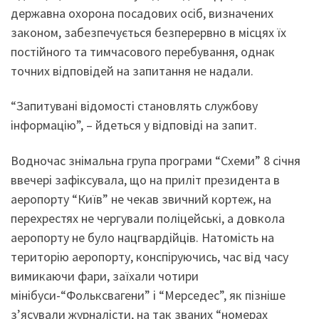
державна охорона посадових осіб, визначених
законом, забезпечується безперервно в місцях їх
постійного та тимчасового перебування, однак
точних відповідей на запитання не надали.
“Запитувані відомості становлять службову
інформацію”, – йдеться у відповіді на запит.
Водночас знімальна група програми “Схеми” 8 січня
ввечері зафіксувала, що на приліт президента в
аеропорту “Київ” не чекав звичний кортеж, на
перехрестях не чергували поліцейські, а довкола
аеропорту не було нацгвардійців. Натомість на
територію аеропорту, конспіруючись, час від часу
вимикаючи фари, заїхали чотири
мінібуси-“Фольксвагени” і “Мерседес”, як пізніше
з’ясували журналісти, на так званих “номерах