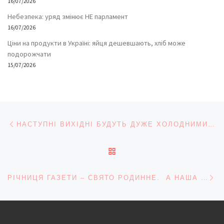
16/07/2026
Небезпека: уряд змінює НЕ парламент
16/07/2026
Ціни на продукти в Україні: яйця дешевшають, хліб може
подорожчати
15/07/2026
Навігація записів
Попередній запис
НАСТУПНІ ВИХІДНІ БУДУТЬ ДУЖЕ ХОЛОДНИМИ, – ГІДРОМЕТЦЕНТР
ПОВЕРНУТИСЯ ДО СПИС
На
РІЧНИЦЯ ГАЗЕТИ – СВЯТО РОДИННЕ. А НАША РОДИНА – НАШІ ЧИТАЧІ