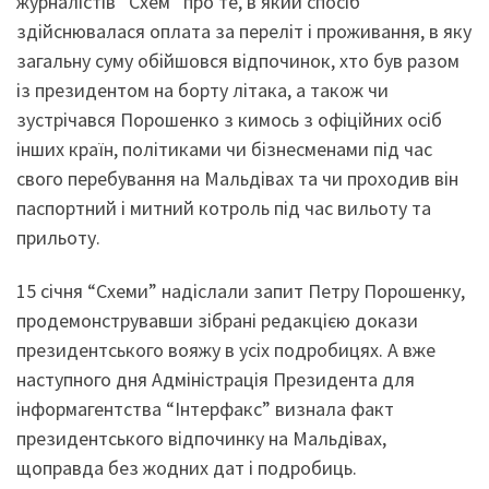
журналістів “Схем” про те, в який спосіб
здійснювалася оплата за переліт і проживання, в яку
загальну суму обійшовся відпочинок, хто був разом
із президентом на борту літака, а також чи
зустрічався Порошенко з кимось з офіційних осіб
інших країн, політиками чи бізнесменами під час
свого перебування на Мальдівах та чи проходив він
паспортний і митний котроль під час вильоту та
прильоту.
15 січня “Схеми” надіслали запит Петру Порошенку,
продемонструвавши зібрані редакцією докази
президентського вояжу в усіх подробицях. А вже
наступного дня Адміністрація Президента для
інформагентства “Інтерфакс” визнала факт
президентського відпочинку на Мальдівах,
щоправда без жодних дат і подробиць.