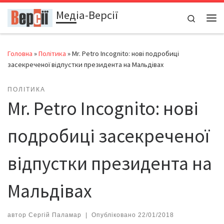
Медіа-Версії
Перейти до вмісту
Search
Ме
Головна
»
Політика
»
Mr. Petro Incognito: нові подробиці
засекреченої відпустки президента на Мальдівах
ПОЛІТИКА
Mr. Petro Incognito: нові
подробиці засекреченої
відпустки президента на
Мальдівах
автор
Сергій Паламар
|
Опубліковано
22/01/2018