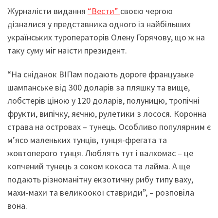
Журналісти видання
“Вести”
своєю чергою
дізналися у представника одного із найбільших
українських туроператорів Олену Горячову, що ж на
таку суму міг наїсти президент.
“На сніданок ВІПам подають дороге французьке
шампанське від 300 доларів за пляшку та вище,
лобстерів ціною у 120 доларів, полуницю, тропічні
фрукти, випічку, яєчню, рулетики з лосося. Коронна
страва на островах – тунець. Особливо популярним є
м’ясо маленьких тунців, тунця-фрегата та
жовтоперого тунця. Люблять тут і валхомас – це
копчений тунець з соком кокоса та лайма. А ще
подають різноманітну екзотичну рибу типу ваху,
махи-махи та великоокої ставриди”, – розповіла
вона.