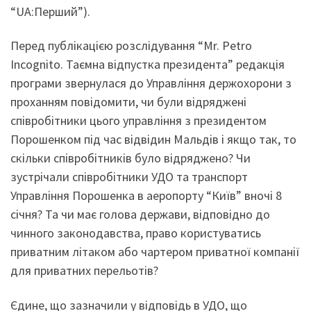
“UA:Перший”).
Перед публікацією розслідування “Mr. Petro
Incognito. Таємна відпустка президента” редакція
програми звернулася до Управління держохорони з
проханням повідомити, чи були відряджені
співробітники цього управління з президентом
Порошенком під час відвідин Мальдів і якщо так, то
скільки співробітників було відряджено? Чи
зустрічали співробітники УДО та транспорт
Управління Порошенка в аеропорту “Київ” вночі 8
січня? Та чи має голова держави, відповідно до
чинного законодавства, право користуватись
приватним літаком або чартером приватної компанії
для приватних перельотів?
Єдине, що зазначили у відповідь в УДО, що