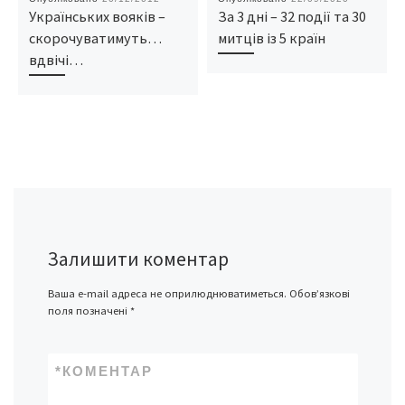
Українських вояків –
За 3 дні – 32 події та 30
скорочуватимуть…
митців із 5 країн
вдвічі…
Залишити коментар
Ваша e-mail адреса не оприлюднюватиметься.
Обов’язкові
поля позначені
*
*
КОМЕНТАР