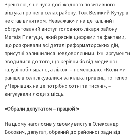
Зрештою, я не чула досі жодного позитивного
відгука про неї в селах району. Тож Великий Кучурів
не став винятком. Незважаючи на детальний і
обгрунтований виступ головного лікаря району
Матвія Плегуци, який ряснів цифрами та фактами,
що розкривали всі деталі реформаторських дій,
присутні залишилися невдоволеними. Їхні аргументи
зводилися до того, що керівників від медичної
галузі побільшало, а ліжок – поменшало. «Коли ми
раніше в селі лікувалися за кілька гривень, то тепер
у Чернівцях на це потрібно сотні та тисячі», –
вигукували люди з місць.
«Обрали депутатом – працюй!»
На цьому наголосив у своєму виступі Олександр
Босович, депутат, обраний до районної ради від