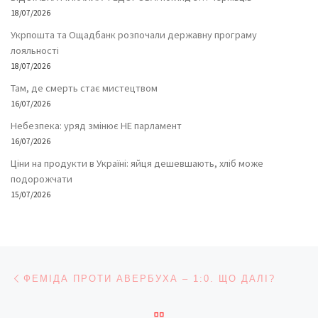
18/07/2026
Укрпошта та Ощадбанк розпочали державну програму
лояльності
18/07/2026
Там, де смерть стає мистецтвом
16/07/2026
Небезпека: уряд змінює НЕ парламент
16/07/2026
Ціни на продукти в Україні: яйця дешевшають, хліб може
подорожчати
15/07/2026
Навігація записів
Попередній запис
ФЕМІДА ПРОТИ АВЕРБУХА – 1:0. ЩО ДАЛІ?
ПОВЕРНУТИСЯ ДО СПИС