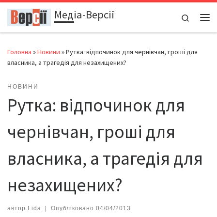
Медіа-Версії
Перейти до вмісту
Search
Ме
Головна
»
Новини
»
Рутка: відпочинок для чернівчан, гроші для
власника, а трагедія для незахищених?
НОВИНИ
Рутка: відпочинок для
чернівчан, гроші для
власника, а трагедія для
незахищених?
автор
Lida
|
Опубліковано
04/04/2013