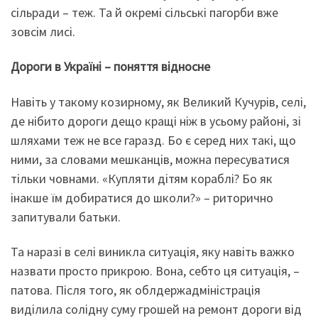
сільради – теж. Та й окремі сільські пагорби вже
зовсім лисі.
Дороги в Україні – поняття відносне
Навіть у такому козирному, як Великий Кучурів, селі,
де нібито дороги дещо кращі ніж в усьому районі, зі
шляхами теж не все гаразд. Бо є серед них такі, що
ними, за словами мешканців, можна пересуватися
тільки човнами. «Купляти дітям кораблі? Бо як
інакше їм добиратися до школи?» – риторично
запитували батьки.
Та наразі в селі виникла ситуація, яку навіть важко
назвати просто прикрою. Вона, себто ця ситуація, –
патова. Після того, як облдержадміністрація
виділила солідну суму грошей на ремонт дороги від