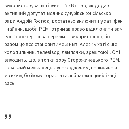
використовувати тільки 1,5 кВт. Бо, як додав
активний депутат Великокучурівської сільської
ради Андрій Гостюк, достатньо включити у хаті фен
і чайник, щоби РЕМ отримав право відключити вам
електроенергію за переліміт використання, бо
разом це все становитиме 3 кВт. Але ж у хаті є ще
холодильник, телевізор, лампочки, зрештою!.. От і
виходить, що, з точки зору Сторожинецького РЕМ,
сільський мешканець є упослідженим, порівняно з
міським, бо йому користатися благами цивілізації
зась!