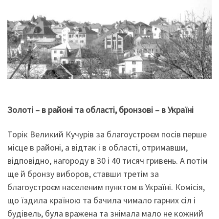
Золоті – в районі та області, бронзові – в Україні
Торік Великий Кучурів за благоустроєм посів перше
місце в районі, а відтак і в області, отримавши,
відповідно, нагороду в 30 і 40 тисяч гривень. А потім
ще й бронзу виборов, ставши третім за
благоустроєм населеним пунктом в Україні. Комісія,
що їздила країною та бачила чимало гарних сіл і
будівель, була вражена та знімала мало не кожний