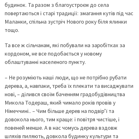
будинок. Та разом з благоустроєм до села
повертаються і старі традиції: змагання кутів під час
Маланки, спільна зустріч Нового року біля ялинки
тощо.
Та все ж сільчанам, які побували на заробітках за
кордоном, не все подобається у новому
облаштуванні населеного пункту.
– Не розуміють наші люди, що не потрібно рубати
дерева, а, навпаки, треба їх плекати та висаджувати
нові, – ділився своїм баченням градобудівництва
Микола Тодераш, який чимало років провів у
Німеччині.. – Чим більше дерев на подвір’ї та
довокола нього, тим краще: і повітря чистіше, і
повеней менше. А в нас чомусь дерева вздовж
шляхів пиляють, довкола будинку культури та