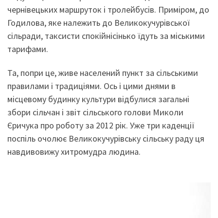
чернівецьких маршруток і тролейбусів. Приміром, до
Годилова, яке належить до Великокучурівської
сільради, таксисти спокійнісінько їдуть за міськими
тарифами.
Та, попри це, живе населений пункт за сільськими
правилами і традиціями. Ось і цими днями в
місцевому будинку культури відбулися загальні
збори сільчан і звіт сільського голови Миколи
Єричука про роботу за 2012 рік. Уже три каденції
поспіль очолює Великокучурівську сільську раду ця
навдивовижу хитромудра людина.