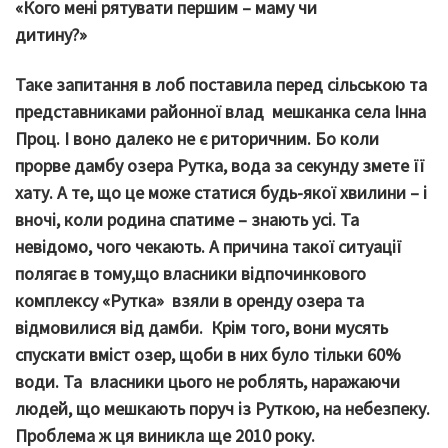
«Кого мені рятувати першим – маму чи
дитину?»
Таке запитання в лоб поставила перед сільською та
представниками районної влад мешканка села Інна
Проц. І воно далеко не є риторичним. Бо коли
прорве дамбу озера Рутка, вода за секунду змете її
хату. А те, що це може статися будь-якої хвилини – і
вночі, коли родина спатиме – знають усі. Та
невідомо, чого чекають. А причина такої ситуації
полягає в тому,що власники відпочинкового
комплексу «Рутка» взяли в оренду озера та
відмовилися від дамби. Крім того, вони мусять
спускати вміст озер, щоби в них було тільки 60%
води. Та власники цього не роблять, наражаючи
людей, що мешкають поруч із Руткою, на небезпеку.
Проблема ж ця виникла ще 2010 року.