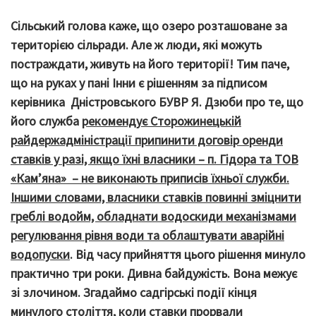
Сільський голова каже, що озеро розташоване за
територією сільради. Але ж люди, які можуть
постраждати, живуть на його території! Тим паче,
що на руках у пані Інни є рішенням за підписом
керівника Дністровського БУВР Я. Дзюби про те, що
його служба
рекомендує Сторожинецькій
райдержадміністрації припинити договір оренди
ставків у разі, якщо їхні власники – п. Гідора та ТОВ
«Кам’яна» – не виконають приписів їхньої служби.
Іншими словами, власники ставків повинні зміцнити
греблі водойм, обладнати водоскиди механізмами
регулювання рівня води та облаштувати аварійні
водопуски
. Від часу прийняття цього рішення минуло
практично три роки. Дивна байдужість. Вона межує
зі злочином. Згадаймо садгірські події кінця
минулого століття, коли ставки прорвали