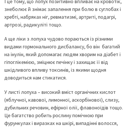
І це тому, що лопух позитивно впливає на кровотік,
знеболює й знімає запалення при болю в суглобах і
хребті, набряках ніг, ревматизмі, артриті, подагрі,
артрозі, радикуліті тощо.
А ще ліки з лопуха чудово пораються із різними
видами гормонального дисбалансу, бо він багатий
на інулін, який допомагає людям хворим на діабет і
гіпоглікемією, зміцнює печінку і захищає її від
шкідливого впливу токсинів, із якими щодня
доводиться нам стикатися.
У листі лопуха – високий вміст органічних кислот
(яблучної, кавової, лимонної, аскорбінової), слизу,
дубильних речовин, ефірної олії, флавоноїдів тощо.
Це багатство робить рослину помічною при
фурункулах і виразках на шкірі, випадінні волосся,