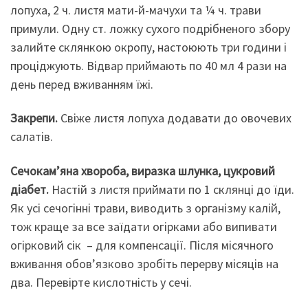
лопуха, 2 ч. листя мати-й-мачухи та ¼ ч. трави
примули. Одну ст. ложку сухого подрібненого збору
залийте склянкою окропу, настоюють три години і
проціджують. Відвар приймають по 40 мл 4 рази на
день перед вживанням їжі.
Закрепи.
Свіже листя лопуха додавати до овочевих
салатів.
Сечокам’яна хвороба, виразка шлунка, цукровий
діабет.
Настій з листя приймати по 1 склянці до їди.
Як усі сечогінні трави, виводить з організму калій,
тож краще за все заїдати огірками або випивати
огірковий сік – для компенсації. Після місячного
вживання обов’язково зробіть перерву місяців на
два. Перевірте кислотність у сечі.