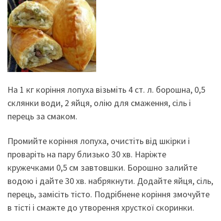
На 1 кг коріння лопуха візьміть 4 ст. л. борошна, 0,5
склянки води, 2 яйця, олію для смаження, сіль і
перець за смаком.
Промийте коріння лопуха, очистіть від шкірки і
проваріть на пару близько 30 хв. Наріжте
кружечками 0,5 см завтовшки. Борошно залийте
водою і дайте 30 хв. набрякнути. Додайте яйця, сіль,
перець, замісіть тісто. Подрібнене коріння змочуйте
в тісті і смажте до утворення хрусткої скоринки.