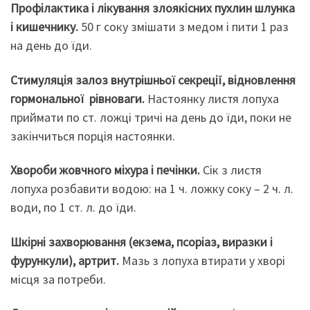
Профілактика і лікування злоякісних пухлин шлунка
і кишечнику.
50 г соку змішати з медом і пити 1 раз
на день до їди.
С
тимул
яція
залоз внутрішньої секреції, віднов
лення
гормональн
ої
рівноваг
и.
Настоянку листя лопуха
приймати по ст. ложці тричі на день до їди, поки не
закінчиться порція настоянки.
Хвороби
жовчного міхура і печінки
.
Сік з листя
лопуха розбавити водою: на 1 ч. ложку соку – 2 ч. л.
води, по 1 ст. л. до їди.
Шкірні захворювання (екзема, псоріаз, виразки і
фурункули), артрит
.
Мазь з лопуха втирати у хворі
місця за потреби.