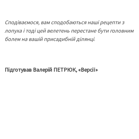
Сподіваємося
,
вам сподобаються наші рецепти з
лопуха і
тоді
цей велетень
перестане
бу
ти
головним
боле
м на
вашій
присадибній ділянці
.
Підготував Валерій ПЕТРЮК, «Версії»