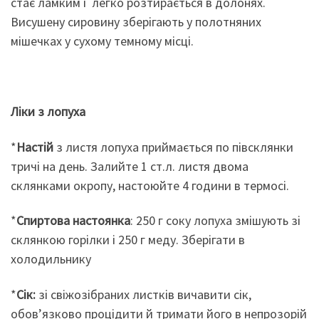
стає ламким і легко розтирається в долонях.
Висушену сировину зберігають у полотняних
мішечках у сухому темному місці.
Ліки з лопуха
*
Настій
з листя лопуха приймається по півсклянки
тричі на день. Залийте 1 ст.л. листя двома
склянками окропу, настоюйте 4 години в термосі.
*
С
пиртова настоянка
: 250 г соку лопуха змішують зі
склянкою горілки і 250 г меду. Зберігати в
холодильнику
*
Сік:
зі свіжозібраних листків вичавити сік,
обов’язково процідити й тримати його в непрозорій