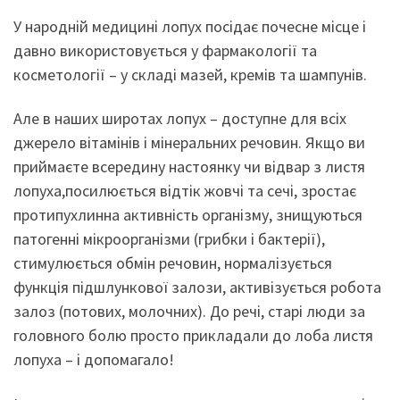
У народній медицині лопух посідає почесне місце і
давно використовується у фармакології та
косметології – у складі мазей, кремів та шампунів.
Але в наших широтах лопух – доступне для всіх
джерело вітамінів і мінеральних речовин. Якщо ви
приймаєте всередину настоянку чи відвар з листя
лопуха,посилюється відтік жовчі та сечі, зростає
протипухлинна активність організму, знищуються
патогенні мікроорганізми (грибки і бактерії),
стимулюється обмін речовин, нормалізується
функція підшлункової залози, активізується робота
залоз (потових, молочних). До речі, старі люди за
головного болю просто прикладали до лоба листя
лопуха – і допомагало!