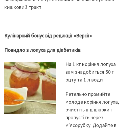
кишковий тракт.
Кулінарний бонус від редакції «Версії»
Повидло з лопуха для діабетиків
На 1 кг коріння лопуха
вам знадобиться 50 г
оцту та 1 л води
Ретельно промийте
молоде коріння лопуха,
очистіть від шкірки і
пропустіть через
м’ясорубку. Додайте в