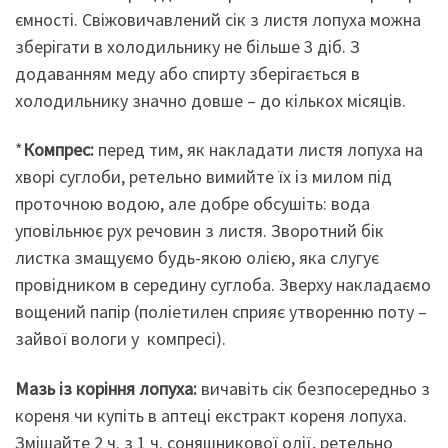
ємності. Свіжовичавлений сік з листя лопуха можна
зберігати в холодильнику не більше 3 діб. З
додаванням меду або спирту зберігається в
холодильнику значно довше – до кількох місяців.
*
Компрес:
перед тим, як накладати листя лопуха на
хворі суглоби, ретельно вимийте їх із милом під
проточною водою, але добре обсушіть: вода
уповільнює рух речовин з листя. Зворотний бік
листка змащуємо будь-якою олією, яка слугує
провідником в середину суглоба. Зверху накладаємо
вощений папір (поліетилен сприяє утворенню поту –
зайвої вологи у компресі).
Мазь із коріння лопуха:
вичавіть сік безпосередньо з
кореня чи купіть в аптеці екстракт кореня лопуха.
Змішайте 2 ч. з 1 ч. соняшникової олії, ретельно