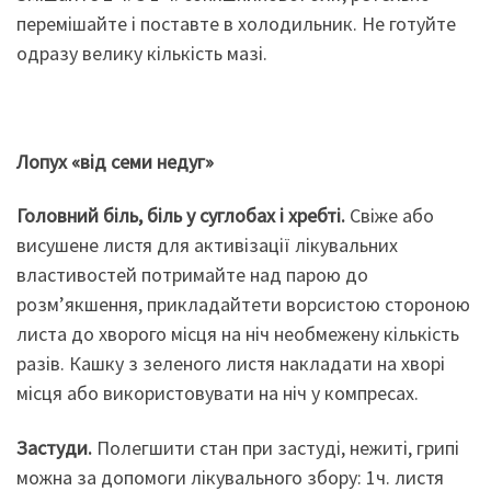
перемішайте і поставте в холодильник. Не готуйте
одразу велику кількість мазі.
Лопух «від семи недуг»
Головний біль, біль у суглобах і хребті.
Свіже або
висушене листя для активізації лікувальних
властивостей потримайте над парою до
розм’якшення, прикладайтети ворсистою стороною
листа до хворого місця на ніч необмежену кількість
разів. Кашку з зеленого листя накладати на хворі
місця або використовувати на ніч у компресах.
Застуди.
Полегшити стан при застуді, нежиті, грипі
можна за допомоги лікувального збору: 1ч. листя