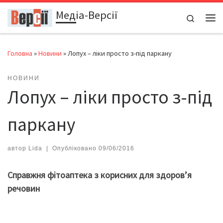
Медіа-Версії
Перейти до вмісту
Search
Ме
Головна
»
Новини
»
Лопух – ліки просто з-під паркану
НОВИНИ
Лопух – ліки просто з-під
паркану
автор
Lida
|
Опубліковано
09/06/2016
С
правжня фітоаптека
з
корисних для здоров’я
речовин