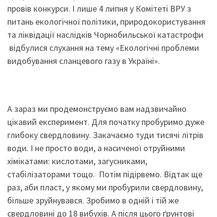
провів конкурси. І лише 4 липня у Комітеті ВРУ з
питань екологічної політики, природокористування
та ліквідації наслідків Чорнобильської катастрофи
відбулися слухання на тему «Екологічні проблеми
видобування сланцевого газу в Україні».
А зараз ми продемонструємо вам надзвичайно
цікавий експеримент. Для початку пробуримо дуже
глибоку свердловину. Закачаємо туди тисячі літрів
води. І не просто води, а насиченої отруйними
хімікатами: кислотами, загусниками,
стабілізаторами тощо. Потім підірвемо. Відтак ще
раз, аби пласт, у якому ми пробурили свердловину,
більше зруйнувався. Зробимо в одній і тій же
свердловині до 18 вибухів. А після цього ґрунтові