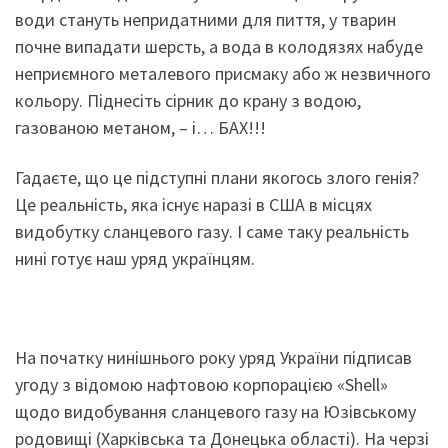
води стануть непридатними для пиття, у тварин
почне випадати шерсть, а вода в колодязях набуде
неприємного металевого присмаку або ж незвичного
кольору. Піднесіть сірник до крану з водою,
газованою метаном, – і… БАХ!!!
Гадаєте, що це підступні плани якогось злого генія?
Це реальність, яка існує наразі в США в місцях
видобутку сланцевого газу. І саме таку реальність
нині готує наш уряд українцям.
На початку нинішнього року уряд України підписав
угоду з відомою нафтовою корпорацією «Shell»
щодо видобування сланцевого газу на Юзівському
родовищі (Харківська та Донецька області). На черзі