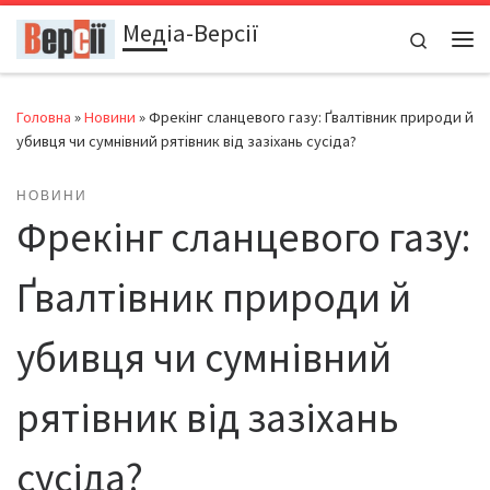
Медіа-Версії
Перейти до вмісту
Search
Ме
Головна
»
Новини
»
Фрекінг сланцевого газу: Ґвалтівник природи й
убивця чи сумнівний рятівник від зазіхань сусіда?
НОВИНИ
Фрекінг сланцевого газу:
Ґвалтівник природи й
убивця чи сумнівний
рятівник від зазіхань
сусіда?