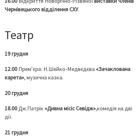
16.00
Відкриття Новорічно-Різвяної
виставки членів
Чернівецького відділення СХУ
.
Театр
19 грудня
12.00
Прем’єра: Н.Шейко-Медвєдєва
«Зачаклована
карета»
, музична казка.
20 грудня
18.00
Дж.Патрік
«Дивна місіс Севідж»
,комедія на дві
дії.
21 грудня