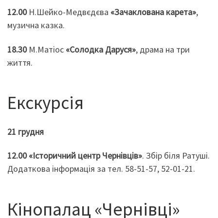
12.00
Н.Шейко-Медвєдєва
«Зачаклована карета»
,
музична казка.
18.30
М.Матіос
«Солодка Даруся»
, драма на три
життя.
Екскурсія
21 грудня
12.00
«Історичний центр Чернівців»
. Збір біля Ратуші.
Додаткова інформація за тел. 58-51-57, 52-01-21.
Кінопалац «Чернівці»