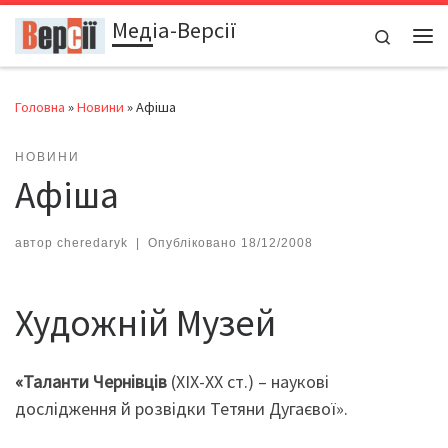
Медіа-Версії
Перейти до вмісту
Search
Ме
Головна
»
Новини
»
Афіша
НОВИНИ
Афіша
автор
cheredaryk
|
Опубліковано
18/12/2008
Художній Музей
«Таланти Чернівців
(ХІХ-ХХ ст.) – наукові
дослідження й розвідки Тетяни Дугаєвої».