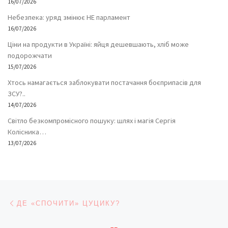
16/07/2026
Небезпека: уряд змінює НЕ парламент
16/07/2026
Ціни на продукти в Україні: яйця дешевшають, хліб може
подорожчати
15/07/2026
Хтось намагається заблокувати постачання боєприпасів для
ЗСУ?..
14/07/2026
Світло безкомпромісного пошуку: шлях і магія Сергія
Колісника…
13/07/2026
Навігація записів
Попередній запис
ДЕ «СПОЧИТИ» ЦУЦИКУ?