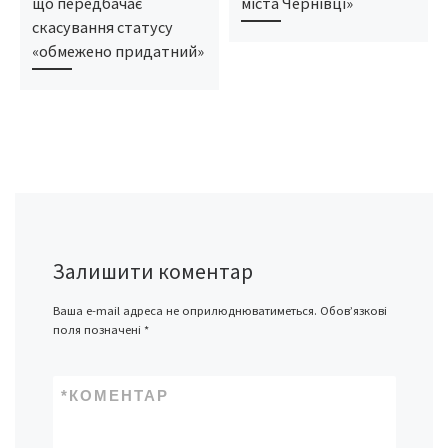
що передбачає
міста Чернівці»
скасування статусу
«‎обмежено придатний»
Залишити коментар
Ваша e-mail адреса не оприлюднюватиметься.
Обов’язкові
поля позначені
*
*
КОМЕНТАР