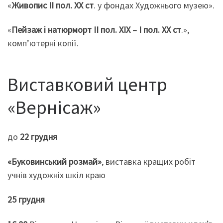
«
Живопис II пол. ХХ ст
. у фондах Художнього музею».
«
Пейзаж і натюрморт ІІ пол. ХІХ – І пол. ХХ ст
.»,
комп’ютерні копії.
Виставковий центр
«Вернісаж»
до
22 грудня
«Буковинський розмай»
, виставка кращих робіт
учнів художніх шкіл краю
25 грудня