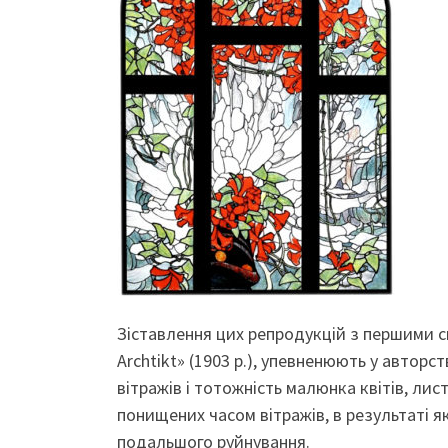
Зіставлення цих репродукцій з першими с
Archtikt» (1903 р.), упевненюють у авторс
вітражів і тотожність малюнка квітів, ли
понищених часом вітражів, в результаті як
подальшого руйнування.