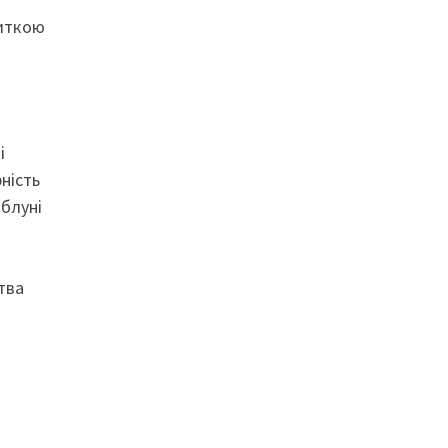
зиткою
і
ність
яблуні
тва