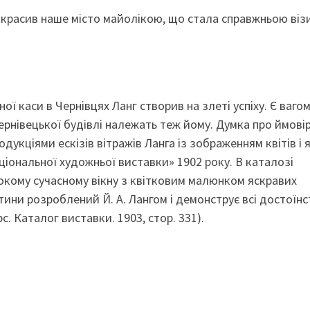
рикрасив наше місто майолікою, що стала справжньою ві
ї каси в Чернівцях Ланг створив на злеті успіху. Є вагом
чернівецької будівлі належать теж йому. Думка про ймовір
дукціями ескізів вітражів Ланга із зображенням квітів і 
ціональної художньої виставки» 1902 року. В каталозі
сокому сучасному вікну з квітковим малюнком яскравих
ртини розроблений Й. А. Лангом і демонструє всі достоїнс
. Каталог виставки. 1903, стор. 331).