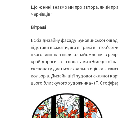
Що ж нині знаємо ми про автора, який п
Чернівців?
Вітражі
Ескіз дизайну фасаду Буковинської ощадно
підстави вважати, що вітражі в інтер’єрі 
цього зміцніла після ознайомлення з репро
край дороги – експонатами «Німецької на
експонату дається схвальна оцінка – «ви
кольорів. Дизайн цієї чудової скляної ка
цього блискучого художника» (Г. Стофферс