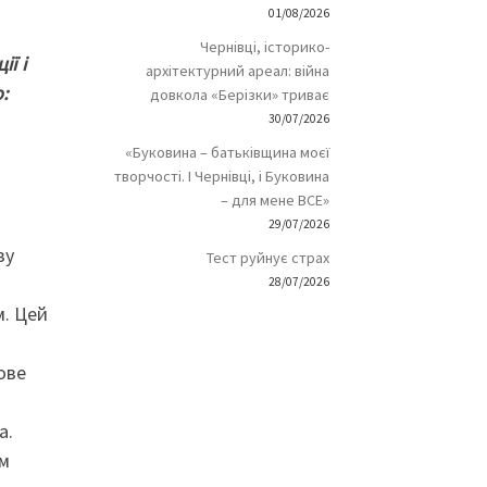
01/08/2026
Чернівці, історико-
ї і
архітектурний ареал: війна
:
довкола «Берізки» триває
30/07/2026
«Буковина – батьківщина моєї
творчості. І Чернівці, і Буковина
– для мене ВСЕ»
29/07/2026
зу
Тест руйнує страх
28/07/2026
м. Цей
ове
а.
ям