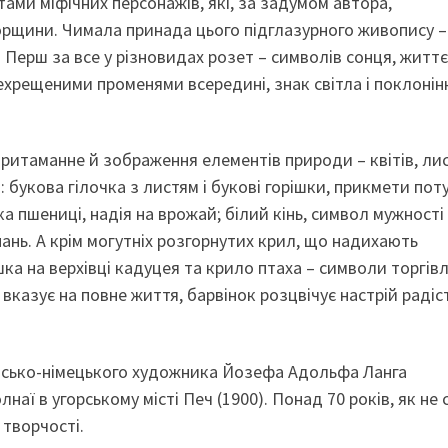
тами міфічних персонажів, які, за задумом автора,
орщини. Чимала принада цього підглазурного живопису –
 Перш за все у різновидах розет – символів сонця, життє
ерехрещеними променями всередині, знак світла і поклонін
притаманне й зображення елементів природи – квітів, лис
: букова гілочка з листям і букові горішки, прикмети пот
ка пшениці, надія на врожай; білий кінь, символ мужності
нань. А крім могутніх розгорнутих крил, що надихають
ка на верхівці кадуцея та крило птаха – символи торгівл
вказує на повне життя, барвінок розцвічує настрій радіс
ійсько-німецького художника Йозефа Адольфа Ланга
аї в угорському місті Печ (1900). Понад 70 років, як не 
 творчості.