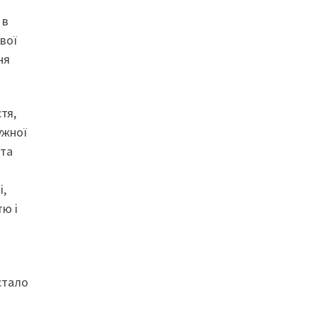
 в
вої
ня
тя,
ужної
 та
і,
тю і
стало