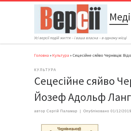
Перейти до вмісту
Меді
Усі версії подій життя – і ваша власна – в одному місці
Головна
»
Культура
»
Сецесійне сяйво Чернівців: Ві
КУЛЬТУРА
Сецесійне сяйво Чер
Йозеф Адольф Ланг
автор
Сергій Паламар
|
Опубліковано
01/12/201