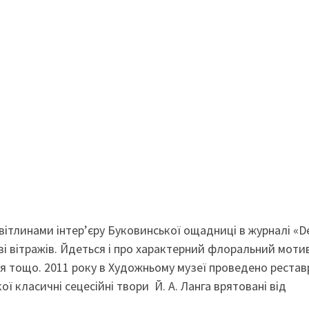
вітлинами інтер’єру Буковинської ощадниці в журналі «D
тві вітражів. Йдеться і про характерний флоральний моти
стя тощо. 2011 року в Художньому музеї проведено реста
ої класичні сецесійні твори Й. А. Ланга врятовані від