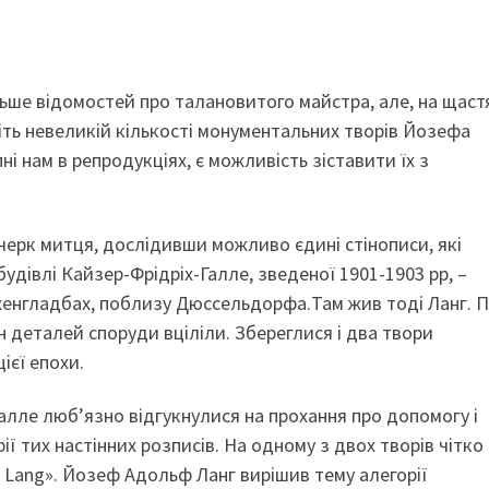
льше відомостей про талановитого майстра, але, на щастя
віть невеликій кількості монументальних творів Йозефа
і нам в репродукціях, є можливість зіставити їх з
ерк митця, дослідивши можливо єдині стінописи, які
 будівлі Кайзер-Фрідріх-Галле, зведеної 1901-1903 рр, –
нхенгладбах, поблизу Дюссельдорфа.Там жив тоді Ланг. 
 деталей споруди вціліли. Збереглися і два твори
ієї епохи.
алле люб’язно відгукнулися на прохання про допомогу і
ії тих настінних розписів. На одному з двох творів чітко
. Lang». Йозеф Адольф Ланг вирішив тему алегорії