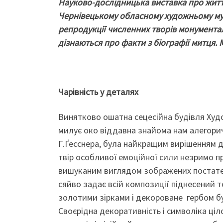
Науково-дослідницька виставка про житт
Чернівецькому обласному художньому музе
репродукції численних творів монументал
дізнаються про факти з біографії митця. 
Чарівність у деталях
Винятково ошатна сецесійна будівля Худ
милує око віддавна знайома нам алегорич
Г.Ґесснера, була найкращим вирішенням д
твір особливої емоційної сили незримо п
вишуканим виглядом зображених постатей.
сяйво задає всій композиції піднесений т
золотими зірками і декороване гербом бук
Своєрідна декоративність і символіка ці