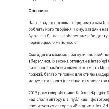
Стінописи
Час не надто поспішає відкривати нам бі
роблять його творіння. Тому, завдяки на
Адольфа Ланга, які збереглися або доступн
чернівецькою майолікою.
Сьогодні ми можемо збагнути творчий поч
збереглися. Їх можна оглянути в інтер’єрі
визначної пам’ятки німецького міста Ме
пожежі, багато типових для стилю модерн
монументального (настінного) малярства ц
2015 року співробітники Кайзер-Фрідріх-Г
надіслали автору цієї публікації фотограф
прочитується авторський підпис: «Jos. Ad