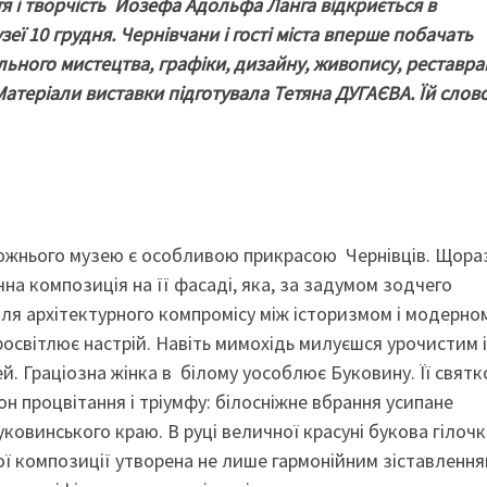
я і творчість Йозефа Адольфа Ланга відкриється в
ї 10 грудня. Чернівчани і гості міста вперше побачать
ьного мистецтва, графіки, дизайну, живопису, реставраці
Матеріали виставки підготувала Тетяна ДУГАЄВА. Їй слово
ожнього музею є особливою прикрасою Чернівців. Щора
на композиція на її фасаді, яка, за задумом зодчего
ля архітектурного компромісу між історизмом і модерно
росвітлює настрій. Навіть мимохідь милуєшся урочистим і
 Граціозна жінка в білому уособлює Буковину. Її святк
он процвітання і тріумфу: білосніжне вбрання усипане
овинського краю. В руці величної красуні букова гілочк
лої композиції утворена не лише гармонійним зіставленн