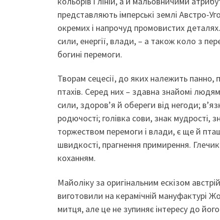
кольорів і ліній, а й мальовничими атрибу
представляють імперські землі Австро-Уг
окремих і напрочуд промовистих деталях.
сили, енергії, влади, – а також коло з п
богині перемоги.
Творам сецесії, до яких належить панно, 
птахів. Серед них – здавна знайомі людям
сили, здоров’я й обереги від негоди; в’яз
родючості; голівка сови, знак мудрості, з
торжеством перемоги і влади, є ще й пташ
швидкості, прагнення примирення. Глечик 
коханням.
Майоліку за оригінальним ескізом австр
виготовили на керамічній мануфактурі Жолн
митця, але це не зупиняє інтересу до його