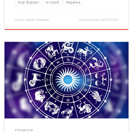
Ігор Буркут
Історія
Україна
автор
Сергій Паламар
Опубліковано
26/07/2019
ОВЕН П’ятниця обіцяє фінансове напруження. Остерігайтеся
травм у суботу. На неділю плануйте важливі зустрічі. Сімейні
справи потребують вашого втручання у понеділок-вівторок. У
середу уникайте конфліктів і не приймайте рішень у четвер.
ТЕЛЕЦЬ НЕ вирішуйте у п’ятницю, як витратити гроші, що
отримаєте в суботу. У неділю шукайте гарного товариства.
Прикрощі […]
РОЗВАГИ