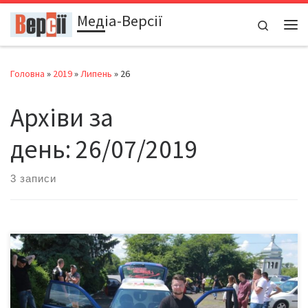
Медіа-Версії
Перейти до вмісту
Search
Ме
Головна
»
2019
»
Липень
»
26
Архіви за
день:
26/07/2019
3 записи
«Це авто для «двіжу», – розповідає про свою «Синю ракету»
22-річний студент Роман КІСІЛЬ із Чернівців. Вартість