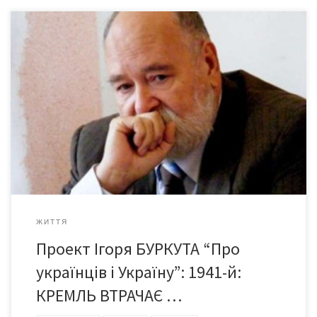
В історії СРСР 1941-й посідає особливе місце. Напад
гітлерівської Німеччини розпочав найсерйозніші
випробуваннядля Радянського Союзу. Сталін ретельно
готувався до війни, та напад противника 22 червня 1941 р.
виявився для нього несподіваним. Все більше сучасних
істориків схиляється до думки, що Гітлер випередив
кремлівського диктатора на лічені тижні, чи навіть і дні. Є
чимало […]
ЖИТТЯ
Проект Ігоря БУРКУТА “Про
українців і Україну”: 1941-й:
КРЕМЛЬ ВТРАЧАЄ …