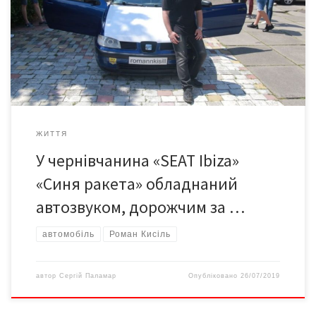
звукового обладнання в його «Сіаті» перевищує вартість
самого легковика. Гучність настільки потужна, що з нею можна
влаштувати дискотеку будь-де. Про свій особливий
автомобіль та захоплення автозвуком Роман розповів
журналістці Kitsman.city Ользі КУЛЬКО . […]
ЖИТТЯ
У чернівчанина «SEAT Ibiza»
«Синя ракета» обладнаний
автозвуком, дорожчим за …
автомобіль
Роман Кисіль
автор
Сергій Паламар
Опубліковано
26/07/2019