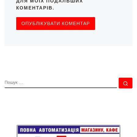
ДЛЯ МОЇХ ПОДАЛЬШИХ
КОМЕНТАРІВ.
ПОШУК
По