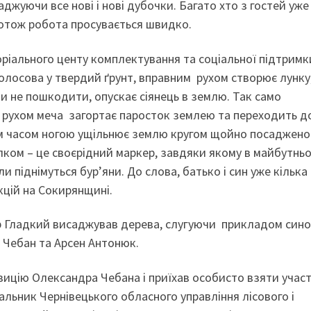
жуючи все нові і нові дубочки. Багато хто з гостей уже
 отож робота просувається швидко.
ріального центу комплектування та соціальної підтримк
лосова у твердий ґрунт, вправним рухом створює лунку,
 не пошкодити, опускає сіянець в землю. Так само
 рухом меча загортає паросток землею та переходить д
им часом ногою ущільнює землю кругом щойно посаджено
лком – це своєрідний маркер, завдяки якому в майбутнь
 піднімуться бур’яни. До слова, батько і син уже кілька 
кцій на Сокирянщині.
р Гладкий висаджував дерева, слугуючи прикладом сино
Чебан та Арсен Антонюк.
зицію Олександра Чебана і приїхав особисто взяти участ
альник Чернівецького обласного управління лісового і