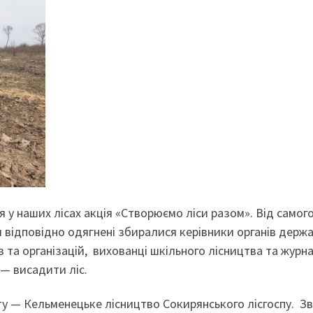
 у наших лісах акція «Створюємо ліси разом». Від самог
 відповідно одягнені збиралися керівники органів держ
 та організацій, вихованці шкільного лісництва та журна
 — висадити ліс.
у — Кельменецьке лісництво Сокирянського лісгоспу. Зв