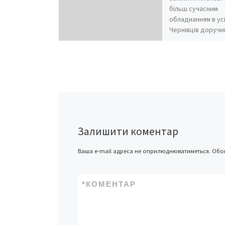
більш сучасним
обладнанням в усі
Чернівців доручи
голова Микола Ф
Залишити коментар
Ваша e-mail адреса не оприлюднюватиметься.
Обов
*
КОМЕНТАР