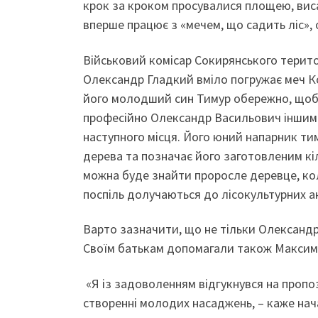
крок за кроком просувалися площею, висад
вперше працює з «мечем, що садить ліс»,
Військовий комісар Сокирянського терито
Олександр Гладкий вміло погружає меч Ко
його молодший син Тимур обережно, щоби
професійно Олександр Васильович іншим
наступного місця. Його юний напарник т
дерева та позначає його заготовленим кі
можна буде знайти проросле деревце, коли
поспіль долучаються до лісокультурних а
Варто зазначити, що не тільки Олександ
Своїм батькам допомагали також Максим 
«Я із задоволенням відгукнувся на пропо
створенні молодих насаджень, – каже нач