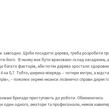
 як завгодно. Щоби посадити дерева, треба розробити п
ити його. В ньому має бути враховано склад насаджень,
 ще багато факторів, аби потім дерева зростали здоровим
 4 на 0,7. Тобто, ширина міжрядь – чотири метри, а відст
трів», – пояснює окремі нюанси лісівничої справи директ
ізовані бригади приступають до роботи. Обмінюючись
и один одного, аматори та професіонали, немов навипе