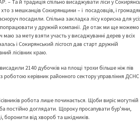
. – Та й традиція спільно висаджувати ліси у Сокирянс
 хто з мешканців Сокирянщини – і посадовців, і громадя
сноруч посадили. Спільна закладка лісу корисна для усі
 попрацювати у дружній компанії. Де отак ми ще можемо
ч маю за мету взяти участь у висаджуванні дерев у всіх
алась і Сокирянський лісгосп дав старт дружній
вний лісівник краю.
висадили 2140 дубочків на площі трохи більше ніж пів
з роботою керівник районного сектору управління ДСНС
сівників робота лише починається. Щоби виріс могутній 
еба постійно доглядати. Щороку просапувати бур’яни,
і, боронити від хвороб та шкідників.