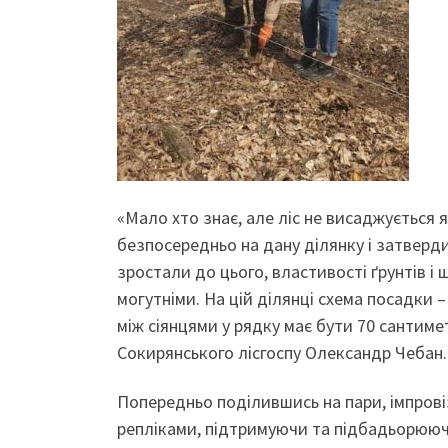
«Мало хто знає, але ліс не висаджується
безпосередньо на дану ділянку і затверд
зростали до цього, властивості ґрунтів і
могутніми. На цій ділянці схема посадки –
між сіянцями у рядку має бути 70 сантиме
Сокирянського лісгоспу Олександр Чебан.
Попередньо поділившись на пари, імпров
репліками, підтримуючи та підбадьорююч