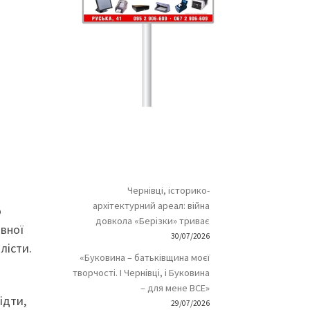
Чернівці, історико-
архітектурний ареал: війна
о
довкола «Берізки» триває
авної
30/07/2026
лісти.
«Буковина – батьківщина моєї
творчості. І Чернівці, і Буковина
– для мене ВСЕ»
ідти,
29/07/2026