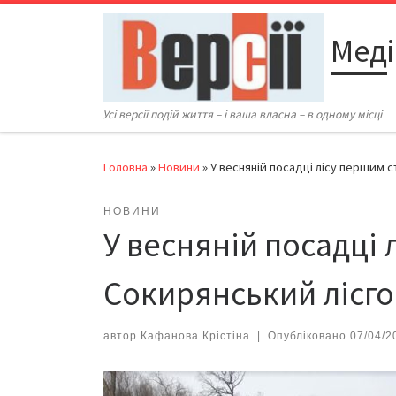
Перейти до вмісту
Меді
Усі версії подій життя – і ваша власна – в одному місці
Головна
»
Новини
»
У весняній посадці лісу першим 
НОВИНИ
У весняній посадці 
Сокирянський лісго
автор
Кафанова Крістіна
|
Опубліковано
07/04/2