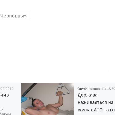
. Черновцы»
/02/2010
Опубліковано
11/12/2
вчив
Держава
наживається на
оку
вояках АТО та їх
 балони