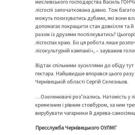
мисливського господарства Василь ГОНЧАР
лісгоспі започаткована давно. Тож багато
можуть похизуватись дубами, які вони вла
допомагає покращити стан довкілля та й
разом із друзями поспілкуватись? Цьогорі
лісгоспах краю. Бо ця робота лише розпоч
лісокультурній кампанії», – зауважив голо
Відтак спільними зусиллями до обіду тут 
гектара. Найшвидше впорався цього разу 
Чернівецькій області Сергій Селезньов.
…Озеленювачі роз’їхались. Натомість у лі
кремезним і рівним стовбуром, за ним тр
вирубувати чагарники й дерева-самосіянц
Пресслужба Чернівецького ОУЛМГ