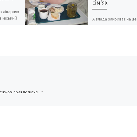
сім’ях
х лікарнях
в міський
А влада закриває на це
едорук.
Дивні історії – з точки 
людської порядності т
моралі – відбуваються 
Україні. […]
’язкові поля позначені
*