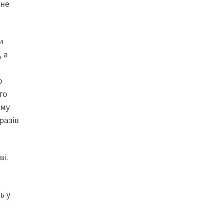
 не
и
 а
о
го
ому
разів
ві.
ь у