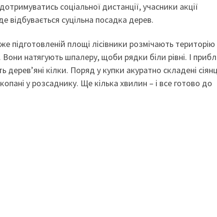
дотримуватись соціальної дистанції, учасники акції
 де відбувається суцільна посадка дерев.
вже підготовленій площі лісівники розмічають територію
Вони натягують шпалеру, щоби рядки біли рівні. І приб
 дерев’яні кілки. Поряд у купки акуратно складені сіянц
копані у розсаднику. Ще кілька хвилин – і все готово до