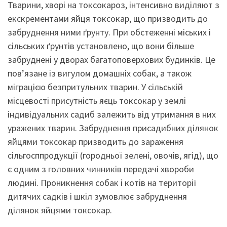
Тварини, хворі на токсокароз, інтенсивно виділяют з
екскрементами яйця токсокар, що призводить до
забруднення ними ґрунту. При обстеженні міських і
сільських ґрунтів установлено, що вони більше
забруднені у дворах багатоповерхових будинків. Це
пов’язане із вигулом домашніх собак, а також
міграцією безпритульних тварин. У сільській
місцевості присутність яєць токсокар у землі
індивідуальних садиб залежить від утримання в них
уражених тварин. Забруднення присадибних ділянок
яйцями токсокар призводить до зараження
сільгосппродукції (городньої зелені, овочів, ягід), що
є одним з головних чинників передачі хвороби
людині. Проникнення собак і котів на території
дитячих садків і шкіл зумовлює забруднення
ділянок яйцями токсокар.