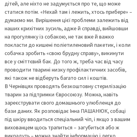
дітей, але ніхто не задумується про те, що може
статися потім. «Нехай там і лежить, хтось прибере» –
думаємо ми. Вирішення цієї проблеми залежить від
наших крихітних зусиль, адже й справді, вийшовши
на прогулянку із собакою, не так вже й важко
покласти до кишені поліетиленовий пакетик, і коли
собачка зробить «свою брудну справу», викинути
все у сміттєвий бак. До того ж, треба час від часу
проводити тварині низку профілактичних засобів,
які також не відберуть багато сил і коштів.
В Чернівцях проводять безкоштовну стерилізацію
тварин за підтримки Євросоюзу. Можна, навіть
зареєструвати свого домашнього улюбленця до
бази даних. Як розповідає Інна ПАШАНЮК, собаці
під шкіру вводиться спеціальний чіп, і якщо з вашим
вихованцем щось трапиться – загубиться або ж
викрадуть – можна знайти інформацію і легко