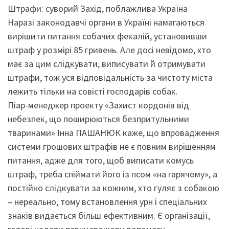
Штрафи: суворий Захід, поблажлива Україна
Наразі законодавчі органи в Україні намагаються
вирішити питання собачих фекалій, установивши
штраф у розмірі 85 гривень. Але досі невідомо, хто
має за цим слідкувати, виписувати й отримувати
штрафи, тож уся відповідальність за чистоту міста
лежить тільки на совісті господарів собак.
Піар-менеджер проекту «Захист кордонів від
небезпек, що поширюються безпритульними
тваринами» Інна ПАШАНЮК каже, що впровадження
системи грошових штрафів не є повним вирішенням
питання, адже для того, щоб виписати комусь
штраф, треба спіймати його із псом «на гарячому», а
постійно слідкувати за кожним, хто гуляє з собакою
– нереально, тому встановлення урн і спеціальних
знаків видається більш ефективним. Є організації,