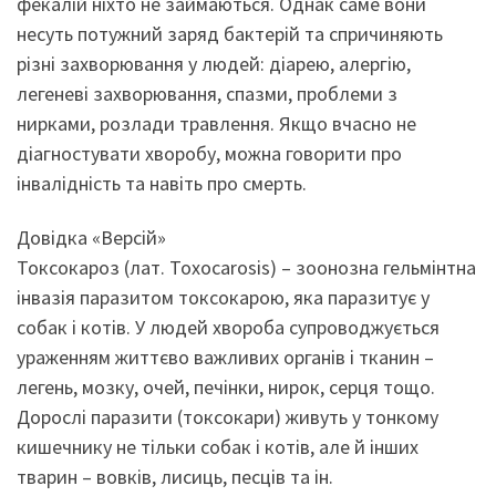
фекалій ніхто не займаються. Однак саме вони
несуть потужний заряд бактерій та спричиняють
різні захворювання у людей: діарею, алергію,
легеневі захворювання, спазми, проблеми з
нирками, розлади травлення. Якщо вчасно не
діагностувати хворобу, можна говорити про
інвалідність та навіть про смерть.
Довідка «Версій»
Токсокароз (лат. Toxocarosis) – зоонозна гельмінтна
інвазія паразитом токсокарою, яка паразитує у
собак і котів. У людей хвороба супроводжується
ураженням життєво важливих органів і тканин –
легень, мозку, очей, печінки, нирок, серця тощо.
Дорослі паразити (токсокари) живуть у тонкому
кишечнику не тільки собак і котів, але й інших
тварин – вовків, лисиць, песців та ін.