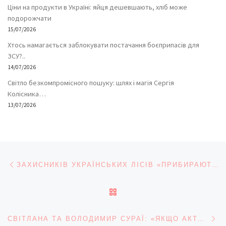
Ціни на продукти в Україні: яйця дешевшають, хліб може
подорожчати
15/07/2026
Хтось намагається заблокувати постачання боєприпасів для
ЗСУ?..
14/07/2026
Світло безкомпромісного пошуку: шлях і магія Сергія
Колісника…
13/07/2026
Навігація записів
Попередній запис
ЗАХИСНИКІВ УКРАЇНСЬКИХ ЛІСІВ «ПРИБИРАЮТЬ»: ВИПАДКОВІСТЬ? НАВРЯД ЧИ…
ПОВЕРНУТИСЯ ДО СПИС
На
СВІТЛАНА ТА ВОЛОДИМИР СУРАЇ: «ЯКЩО АКТОР ВІДЧУВАЄ, ЩО ЗУПИНИВСЯ В РОЗВИТКУ, ТРЕБА ЩОСЬ МІНЯТИ»