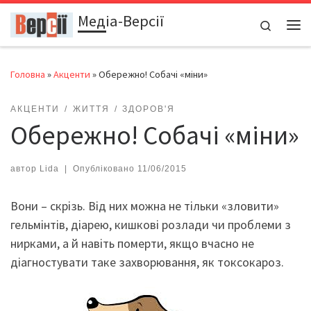
Медіа-Версії
Перейти до вмісту
Search
Ме
Головна
»
Акценти
»
Обережно! Собачі «міни»
АКЦЕНТИ
ЖИТТЯ
ЗДОРОВ'Я
Обережно! Собачі «міни»
автор
Lida
|
Опубліковано
11/06/2015
Вони – скрізь. Від них можна не тільки «зловити»
гельмінтів, діарею, кишкові розлади чи проблеми з
нирками, а й навіть померти, якщо вчасно не
діагностувати таке захворювання, як токсокароз.