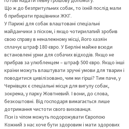
готові надати певну грошову допомогу.
Що ж до безпритульних собак, то їхній послід мали
б прибирати працівники ЖКГ.
У Парижі для собак влаштовані спеціальні
майданчики з піском, і якщо чотирилапий зробив
свою справу в неналежному місці, його хазяїн
сплачує штраф 180 євро. У Берліні майже всюди
встановлені урни для собачих відходів. Якщо не
прибрав за улюбленцем – штраф 500 євро. Якщо інші
країни можуть влаштувати зручні умови для тварин і
поводитися цивілізовано, чим ми гірші? Тим паче, у
Чернівцях є спеціальні місця для вигулу собак,
зокрема, у парку Жовтневий. І вони, до слова,
безкоштовні. Від господаря вимагається лише
дотримання чистоти свого вихованця.
Пси із чіпом можуть подорожувати Європою
Кожний з нас хоче бути здоровим і мати здорових