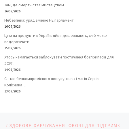
Там, де смерть стає мистецтвом
16/07/2026
Небезпека: уряд змінює НЕ парламент
16/07/2026
Ціни на продукти в Україні: яйця дешевшають, хліб може
подорожчати
15/07/2026
Хтось намагається заблокувати постачання боєприпасів для
ЗСУ?..
14/07/2026
Світло безкомпромісного пошуку: шлях і магія Сергія
Колісника…
13/07/2026
Навігація записів
Попередній запис
ЗДОРОВЕ ХАРЧУВАННЯ: ОВОЧІ ДЛЯ ПІДТРИМКИ ПАМ’ЯТІ