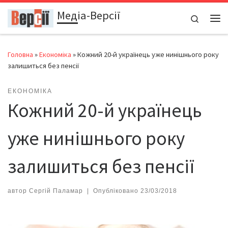
Медіа-Версії
Перейти до вмісту
Search
Ме
Головна
»
Економіка
»
Кожний 20-й українець уже нинішнього року
залишиться без пенсії
ЕКОНОМІКА
Кожний 20-й українець
уже нинішнього року
залишиться без пенсії
автор
Сергій Паламар
|
Опубліковано
23/03/2018