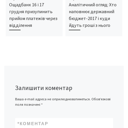
Ощадбанк 16 і 17
Аналітичний огляд: Хто
грудня призупинить
наповнює державний
прийом платежів через
бюджет-2017 і куди
відділення
йдуть гроші з нього
Залишити коментар
Ваша e-mail адреса не оприлюднюватиметься.
Обов’язкові
поля позначені
*
*
КОМЕНТАР